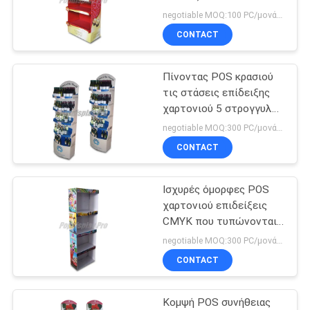
αντιπροσωπεύει τα
negotiable MOQ:100 PC/μονάδα
πρόχειρα φαγητά
CONTACT
SITEMAP
22
Επίδειξη γάντζων
Πίνοντας POS κρασιού
PRIVACY
τις στάσεις επίδειξης
χαρτονιού
POLICY
χαρτονιού 5 στρογγυλή
ασημένια ψεύτικη βάση
negotiable MOQ:300 PC/μονάδα
ραφιών
CONTACT
Ισχυρές όμορφες POS
25
χαρτονιού επιδείξεις
Χαρτόνι Εμφάνιση
CMYK που τυπώνονται
με 4 επίπεδα ράφια
negotiable MOQ:300 PC/μονάδα
παλέτας
CONTACT
Κομψή POS συνήθειας