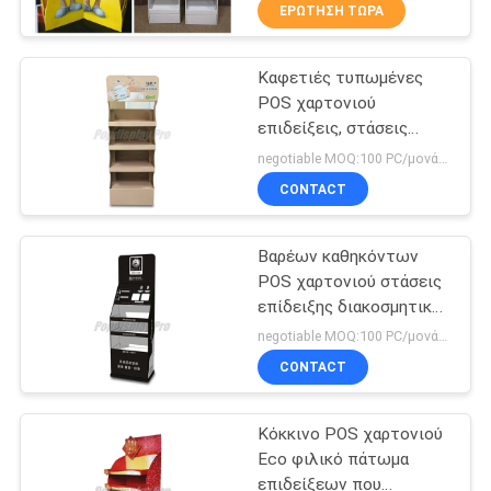
λογότυπο του πελάτη
ΕΡΓΟΣΤΑΣΊΩΝ
ΕΡΏΤΗΣΗ ΤΏΡΑ
Καφετιές τυπωμένες
ΠΟΙΟΤΙΚΌΣ
30
POS χαρτονιού
ΈΛΕΓΧΟΣ
επιδείξεις, στάσεις
Χαρτόνι λόγο
επίδειξης πατωμάτων
negotiable MOQ:100 PC/μονάδα
εμφανίζει
χαρτονιού διαφήμισης
ΜΑΣ
CONTACT
ΕΛΆΤΕ
Βαρέων καθηκόντων
ΣΕ
POS χαρτονιού στάσεις
ΕΠΑΦΉ
επίδειξης διακοσμητικό
39
μαύρο Eco φιλικό
ΜΕ
negotiable MOQ:100 PC/μονάδα
χαρτόνι μετρητή
CONTACT
ΖΗΤΉΣΤΕ
εμφάνισης
Κόκκινο POS χαρτονιού
ΈΝΑ
Eco φιλικό πάτωμα
ΑΠΌΣΠΑΣΜΑ
επιδείξεων που