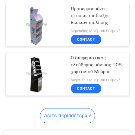
Προσαρμοσμένες
18
στάσεις επίδειξης
Λιανική επίδειξη
θέσεων πώλησης
χαρτονιού για την
Depending MOQ:100 PC/μονάδα
ναυλωτών
κινεζική παραδοσιακή
CONTACT
ιατρική
Ο διαφημιστικός
ελεύθερος μόνιμος POS
χαρτονιού Μαύρος
15
επιδείξεων με 15
negotiable MOQ:100 PC/μονάδα
τσέπες
CONTACT
Standee οθόνης
Δείτε περισσότερων