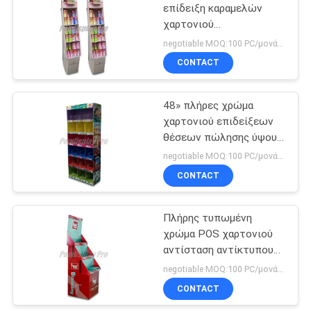
επίδειξη καραμελών
χαρτονιού
33
ανακυκλώσιμη με 3
negotiable MOQ:100 PC/μονάδα
σειρές
επίδειξη ραφιών
CONTACT
χαρτονιού
48» πλήρες χρώμα
χαρτονιού επιδείξεων
θέσεων πώλησης ύψους
δημιουργικό που
negotiable MOQ:100 PC/μονάδα
τυπώνεται
CONTACT
24
χαρτόνι ένδειξης
Πλήρης τυπωμένη
χρώμα POS χαρτονιού
θέσεις αποθήκης
αντίσταση αντίκτυπου
επιδείξεων ευδιάκριτη
negotiable MOQ:100 PC/μονάδα
ισχυρή
CONTACT