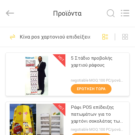
Popdisplay
Pro
(HK)
Προϊόντα
Company
Ltd..
All
Rights
Reserved.
ΣΠΊΤΙ
25
Κίνα pos χαρτονιού επιδείξεις
Εμφανίζει χαρτόνι
ΠΡΟΪΌΝΤΑ
ΠΟΠ
HOT
5 Στάδιο προβολής
χαρτιού ράφους
ΕΜΦΆΝΙΣΗ
VR
negotiable MOQ:100 PC/μονάδα
ΕΡΏΤΗΣΗ ΤΏΡΑ
31
ΠΕΡΊΠΟΥ
pos χαρτονιού
HOT
Ράφι POS επίδειξης
ΕΜΕΊΣ
πατωμάτων για το
επιδείξεις
χαρτόνι σοκολάτας των
ΓΎΡΟΣ
ΚΚ που γίνεται με το
negotiable MOQ:100 PC/μονάδα