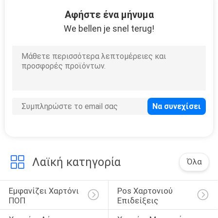
18
Αφήστε ένα μήνυμα
Επίδειξη δίσκων
We bellen je snel terug!
PDQ
16
Εμφάνιση πτέρυγα
ενέργειας
Λαϊκή κατηγορία
Όλα
Εμφανίζει Χαρτόνι 
Pos Χαρτονιού 
ΠΟΠ
Επιδείξεις
19