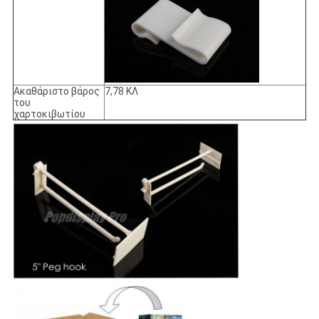
Ακαθάριστο βάρος
7,78 ΚΛ
του
χαρτοκιβωτίου