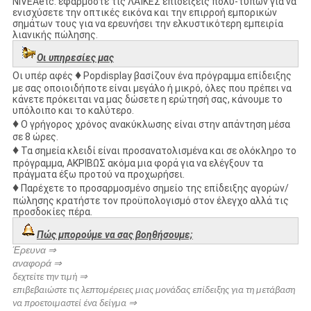
NIVEAetc. εφαρμόστε τις ΛΑΪΚΕΣ επιδείξεις πολυ-τύπων για να
ενισχύσετε την οπτικές εικόνα και την επιρροή εμπορικών
σημάτων τους για να ερευνήσει την ελκυστικότερη εμπειρία
λιανικής πώλησης.
Οι υπηρεσίες μας
♦
Οι υπέρ
αφές
Popdisplay βασίζουν ένα πρόγραμμα επίδειξης
με σας οποιοιδήποτε είναι μεγάλο ή μικρό, όλες που πρέπει να
κάνετε πρόκειται να μας δώσετε η ερώτησή σας, κάνουμε το
υπόλοιπο και το καλύτερο.
♦
Ο γρήγορος χρόνος ανακύκλωσης είναι στην απάντηση μέσα
σε 8 ώρες.
♦
Τα σημεία κλειδί είναι προσανατολισμένα και σε ολόκληρο το
πρόγραμμα, ΑΚΡΙΒΩΣ ακόμα μια φορά για να ελέγξουν τα
πράγματα έξω προτού να προχωρήσει.
♦
Παρέχετε το προσαρμοσμένο σημείο της επίδειξης αγορών/
πώλησης κρατήστε τον προϋπολογισμό στον έλεγχο αλλά τις
προσδοκίες πέρα.
Πώς μπορούμε να σας βοηθήσουμε;
Έρευνα
⇒
αναφορά
⇒
⇒
δεχτείτε την τιμή
επιβεβαιώστε τις λεπτομέρειες μιας μονάδας επίδειξης για τη μετάβαση
⇒
να προετοιμαστεί ένα δείγμα