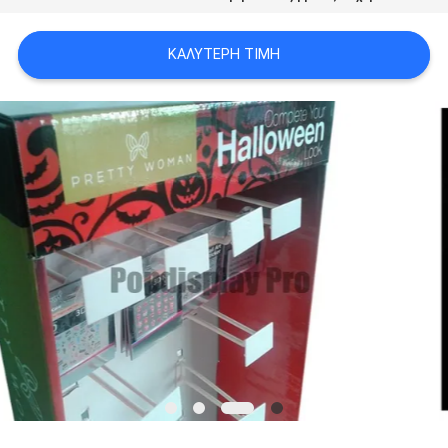
SITEMAP
ΚΑΛΎΤΕΡΗ ΤΙΜΉ
PRIVACY
POLICY