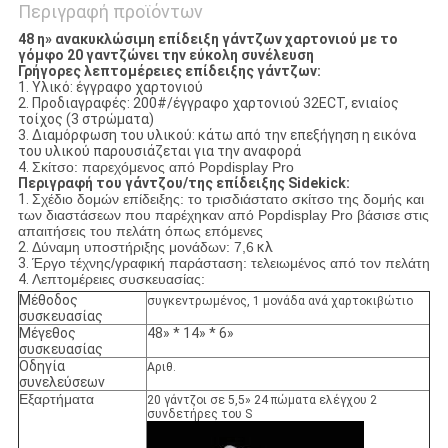
Περιγραφή προϊόντων
48 η» ανακυκλώσιμη επίδειξη γάντζων χαρτονιού με το
γόμφο 20 γαντζώνει την εύκολη συνέλευση
Γρήγορες λεπτομέρειες επίδειξης γάντζων:
1.
Υλικό: έγγραφο χαρτονιού
2.
Προδιαγραφές: 200#/έγγραφο χαρτονιού 32ECT,
ενιαίος
τοίχος (3 στρώματα)
3.
Διαμόρφωση του υλικού: κάτω από την επεξήγηση η εικόνα
του υλικού παρουσιάζεται για την αναφορά
4.
Σκίτσο: παρεχόμενος από Popdisplay Pro
Περιγραφή του γάντζου/της επίδειξης Sidekick:
1.
Σχέδιο δομών επίδειξης: το τρισδιάστατο σκίτσο της δομής και
των διαστάσεων που παρέχηκαν από Popdisplay Pro βάσισε στις
απαιτήσεις του πελάτη όπως επόμενες
2.
Δύναμη υποστήριξης μονάδων: 7,6
κλ
3.
Έργο τέχνης/γραφική παράσταση: τελειωμένος από τον πελάτη
4.
Λεπτομέρειες συσκευασίας:
Μέθοδος
συγκεντρωμένος, 1 μονάδα ανά χαρτοκιβώτιο
συσκευασίας
Μέγεθος
48» * 14» * 6»
συσκευασίας
Οδηγία
Αριθ.
συνελεύσεων
Εξαρτήματα
20 γάντζοι σε 5,5» 24 πώματα ελέγχου 2
συνδετήρες του S