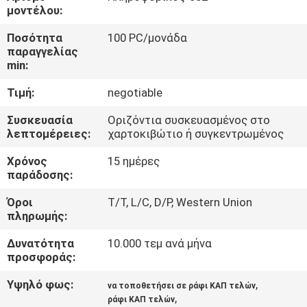
ΕΡΓΟΣΤΑΣΊΩΝ
μοντέλου:
Ποσότητα
100 PC/μονάδα
ΠΟΙΟΤΙΚΌΣ
παραγγελίας
min:
ΈΛΕΓΧΟΣ
Τιμή:
negotiable
ΜΑΣ
Συσκευασία
Οριζόντια συσκευασμένος στο
λεπτομέρειες:
χαρτοκιβώτιο ή συγκεντρωμένος
ΕΛΆΤΕ
Χρόνος
15 ημέρες
ΣΕ
παράδοσης:
ΕΠΑΦΉ
Όροι
T/T, L/C, D/P, Western Union
ΜΕ
πληρωμής:
Δυνατότητα
10.000 τεμ ανά μήνα
ΖΗΤΉΣΤΕ
προσφοράς:
ΈΝΑ
Υψηλό φως:
,
να τοποθετήσει σε ράφι ΚΑΠ τελών
,
ΑΠΌΣΠΑΣΜΑ
ράφι ΚΑΠ τελών