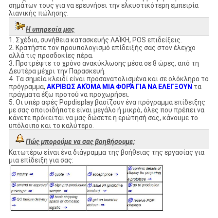
σημάτων τους για να ερευνήσει την ελκυστικότερη εμπειρία
λιανικής πώλησης.
Η υπηρεσία μας
1. Σχέδιο, συνήθεια κατασκευής ΛΑΪΚΗ, POS επιδείξεις.
2. Κρατήστε τον προϋπολογισμό επίδειξής σας στον έλεγχο
αλλά τις προσδοκίες πέρα.
3. Προτρέψτε το χρόνο ανακύκλωσης μέσα σε 8 ώρες, από τη
Δευτέρα μέχρι την Παρασκευή.
4. Τα σημεία κλειδί είναι προσανατολισμένα και σε ολόκληρο το
πρόγραμμα,
ΑΚΡΙΒΩΣ ΑΚΌΜΑ ΜΙΑ ΦΟΡΆ ΓΙΑ ΝΑ ΕΛΕΓΞΟΥΝ
τα
πράγματα έξω προτού να προχωρήσει.
5. Οι υπέρ αφές Popdisplay βασίζουν ένα πρόγραμμα επίδειξης
με σας οποιοιδήποτε είναι μεγάλο ή μικρό, όλες που πρέπει να
κάνετε πρόκειται να μας δώσετε η ερώτησή σας, κάνουμε το
υπόλοιπο και το καλύτερο.
Πώς μπορούμε να σας βοηθήσουμε;
Κατωτέρω είναι ένα διάγραμμα της βοήθειας της εργασίας για
μια επίδειξη για σας: