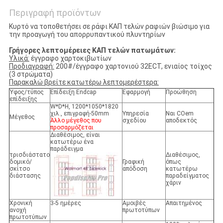
Περιγραφή προϊόντων
Κυρτό να τοποθετήσει σε ράφι ΚΑΠ τελών ραφιών βιώσιμο για
την προαγωγή του απορρυπαντικού πλυντηρίων
Γρήγορες λεπτομέρειες ΚΑΠ τελών πατωμάτων:
Υλικά:
έγγραφο χαρτοκιβωτίων
Προδιαγραφή:
200#/έγγραφο χαρτονιού 32ECT,
ενιαίος τοίχος
(3 στρώματα)
Παρακαλώ βρείτε κατωτέρω λεπτομερέστερα:
Ύφος/τύπος
Επίδειξη Endcap
Εφαρμογή
Προώθηση
επίδειξης
W*D*H, 1200*1050*1820
χιλ., επιγραφή-50mm
Υπηρεσία
Ναι COem
Μέγεθος
Άλλο μέγεθος που
σχεδίου
αποδεκτός
προσαρμόζεται
Διαθέσιμος, είναι
κατωτέρω ένα
παράδειγμα
τρισδιάστατο
Διαθέσιμος,
δομικό/
Γραφική
όπως
σκίτσο
απόδοση
κατωτέρω
διάστασης
παραδείγματος
χάριν
Χρονική
3-5 ημέρες
Αμοιβές
Απαιτημένος
ανοχή
πρωτοτύπων
πρωτοτύπων