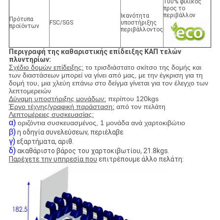
100% φιλικός
προς το
περιβάλλον
Ικανότητα
Πρότυπα
FSC/SGS
υποστήριξης
προϊόντων
περιβάλλοντος
Περιγραφή της καθαριστικής επίδειξης ΚΑΠ τελών
πλυντηρίων:
Σχέδιο δομών επίδειξης:
το τρισδιάστατο σκίτσο της δομής και
των διαστάσεων μπορεί να γίνει από μας, με την έγκριση για τη
δομή του, μια χλεύη επάνω στο δείγμα γίνεται για τον έλεγχο των
λεπτομερειών
Δύναμη υποστήριξης μονάδων:
περίπου 120kgs
Έργο τέχνης/γραφική παράσταση:
από τον πελάτη
Λεπτομέρειες συσκευασίας:
α)
οριζόντια συσκευασμένος, 1 μονάδα ανά χαρτοκιβώτιο
)
β
η οδηγία συνελεύσεων, περιέλαβε
γ)
εξαρτήματα, αριθ.
δ)
ακαθάριστο βάρος του χαρτοκιβωτίου, 21.8kgs.
Παρέχετε την υπηρεσία που
επιτρέπουμε άλλο πελάτη: