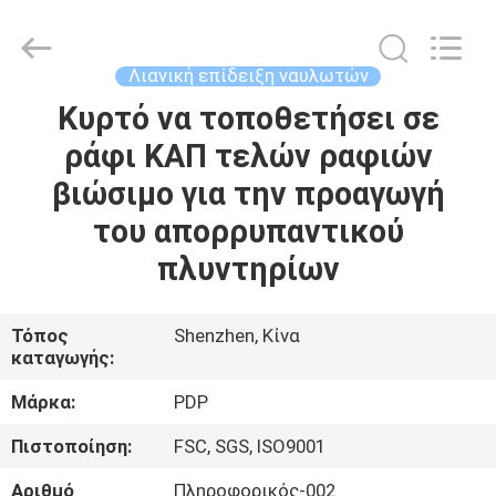
Popdisplay
Pro
(HK)
Company
Ltd..
Λιανική επίδειξη ναυλωτών
All
Rights
Reserved.
Κυρτό να τοποθετήσει σε
ΣΠΊΤΙ
ράφι ΚΑΠ τελών ραφιών
ΠΡΟΪΌΝΤΑ
βιώσιμο για την προαγωγή
του απορρυπαντικού
ΕΜΦΆΝΙΣΗ
πλυντηρίων
VR
Τόπος
Shenzhen, Κίνα
καταγωγής:
ΠΕΡΊΠΟΥ
ΕΜΕΊΣ
Μάρκα:
PDP
Πιστοποίηση:
FSC, SGS, ISO9001
ΓΎΡΟΣ
Αριθμό
Πληροφορικός-002