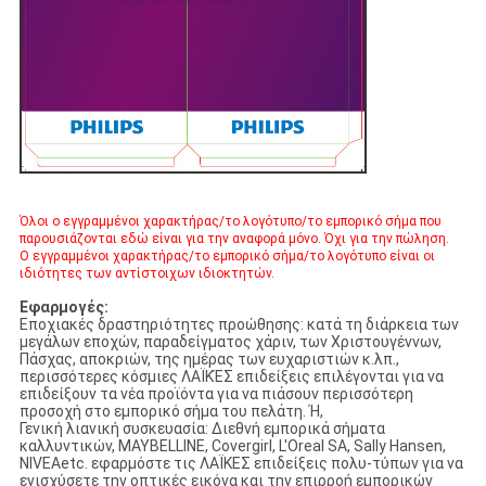
Όλοι ο εγγραμμένοι χαρακτήρας/το λογότυπο/το εμπορικό σήμα που
παρουσιάζονται εδώ είναι για την αναφορά μόνο. Όχι για την πώληση.
Ο εγγραμμένοι χαρακτήρας/το εμπορικό σήμα/το λογότυπο είναι οι
ιδιότητες των αντίστοιχων ιδιοκτητών.
Εφαρμογές:
Εποχιακές δραστηριότητες προώθησης: κατά τη διάρκεια των
μεγάλων εποχών, παραδείγματος χάριν, των Χριστουγέννων,
Πάσχας, αποκριών, της ημέρας των ευχαριστιών κ.λπ.,
περισσότερες κόσμιες ΛΑΪΚΈΣ επιδείξεις επιλέγονται για να
επιδείξουν τα νέα προϊόντα για να πιάσουν περισσότερη
προσοχή στο εμπορικό σήμα του πελάτη. Ή,
Γενική λιανική συσκευασία: Διεθνή εμπορικά σήματα
καλλυντικών, MAYBELLINE, Covergirl, L'Oreal SA, Sally Hansen,
NIVEAetc. εφαρμόστε τις ΛΑΪΚΕΣ επιδείξεις πολυ-τύπων για να
ενισχύσετε την οπτικές εικόνα και την επιρροή εμπορικών