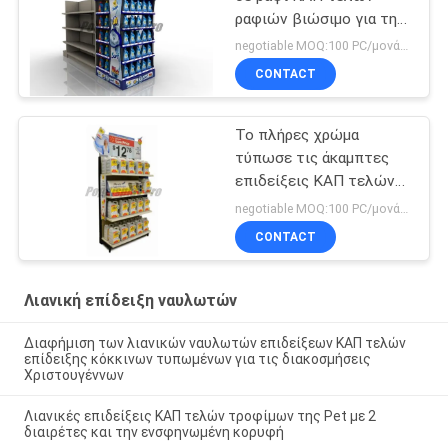
ραφιών βιώσιμο για την
προαγωγή του
negotiable MOQ:100 PC/μονάδα
απορρυπαντικού
CONTACT
πλυντηρίων
Το πλήρες χρώμα
τύπωσε τις άκαμπτες
επιδείξεις ΚΑΠ τελών
φιλικές προς το
negotiable MOQ:100 PC/μονάδα
περιβάλλον
CONTACT
Λιανική επίδειξη ναυλωτών
Διαφήμιση των λιανικών ναυλωτών επιδείξεων ΚΑΠ τελών
επίδειξης κόκκινων τυπωμένων για τις διακοσμήσεις
Χριστουγέννων
Λιανικές επιδείξεις ΚΑΠ τελών τροφίμων της Pet με 2
διαιρέτες και την ενσφηνωμένη κορυφή