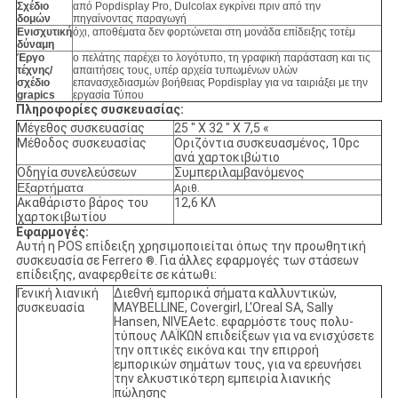
Σχέδιο
από Popdisplay Pro, Dulcolax εγκρίνει πριν από την
δομών
πηγαίνοντας παραγωγή
Ενισχυτική
όχι, αποθέματα δεν φορτώνεται στη μονάδα επίδειξης τοτέμ
δύναμη
Έργο
ο πελάτης παρέχει το λογότυπο, τη γραφική παράσταση και τις
τέχνης/
απαιτήσεις τους, υπέρ αρχεία τυπωμένων υλών
σχέδιο
επανασχεδιασμών βοήθειας Popdisplay για να ταιριάξει με την
grapics
εργασία Τύπου
Πληροφορίες συσκευασίας:
Μέγεθος συσκευασίας
25 " Χ 32 " Χ 7,5 «
Μέθοδος συσκευασίας
Οριζόντια συσκευασμένος, 10pc
ανά χαρτοκιβώτιο
Οδηγία συνελεύσεων
Συμπεριλαμβανόμενος
Εξαρτήματα
Αριθ.
Ακαθάριστο βάρος του
12,6 ΚΛ
χαρτοκιβωτίου
Εφαρμογές:
Αυτή η POS επίδειξη χρησιμοποιείται όπως την προωθητική
συσκευασία σε Ferrero
. Για άλλες εφαρμογές των στάσεων
®
επίδειξης, αναφερθείτε σε κάτωθι:
Γενική λιανική
Διεθνή εμπορικά σήματα καλλυντικών,
συσκευασία
MAYBELLINE, Covergirl, L'Oreal SA, Sally
Hansen, NIVEAetc. εφαρμόστε τους πολυ-
τύπους ΛΑΪΚΩΝ επιδείξεων για να ενισχύσετε
την οπτικές εικόνα και την επιρροή
εμπορικών σημάτων τους, για να ερευνήσει
την ελκυστικότερη εμπειρία λιανικής
πώλησης