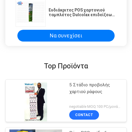
Ευδιάκριτες POS χαρτονιού
ταμπλέτες Dulcolax επιδείξεων
που διαφημίζουν το τοτέμ λαϊκό
επάνω εύκολα
Να συνεχίσει
Top Προϊόντα
5 Στάδιο προβολής
χαρτιού ράφους
negotiable MOQ:100 PC/μονάδα
CONTACT