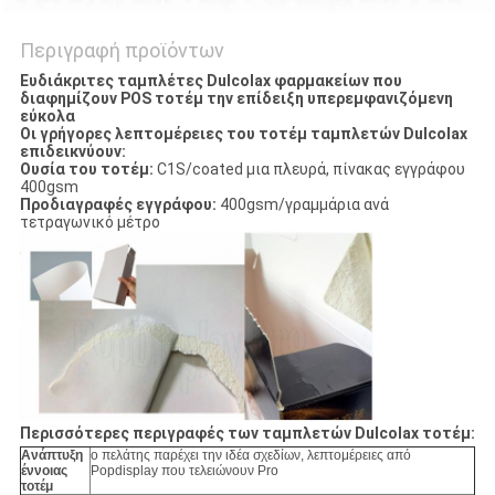
Περιγραφή προϊόντων
Ευδιάκριτες ταμπλέτες Dulcolax φαρμακείων που
διαφημίζουν POS τοτέμ την επίδειξη υπερεμφανιζόμενη
εύκολα
Οι γρήγορες λεπτομέρειες του τοτέμ ταμπλετών Dulcolax
επιδεικνύουν:
Ουσία του τοτέμ:
C1S/coated μια πλευρά, πίνακας εγγράφου
400gsm
Προδιαγραφές εγγράφου:
400gsm/γραμμάρια ανά
τετραγωνικό μέτρο
Περισσότερες περιγραφές των ταμπλετών Dulcolax τοτέμ:
Ανάπτυξη
ο πελάτης παρέχει την ιδέα σχεδίων, λεπτομέρειες από
έννοιας
Popdisplay που τελειώνουν Pro
τοτέμ