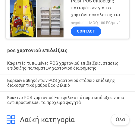
Ράφι POS επίδειξης
πατωμάτων για το
χαρτόνι σοκολάτας των
ΚΚ που γίνεται με το
negotiable MOQ:100 PC/μονάδα
λογότυπο του πελάτη
CONTACT
pos χαρτονιού επιδείξεις
Καφετιές τυπωμένες POS χαρτονιού επιδείξεις, στάσεις
επίδειξης πατωμάτων χαρτονιού διαφήμισης
Βαρέων καθηκόντων POS χαρτονιού στάσεις επίδειξης
διακοσμητικό μαύρο Eco φιλικό
Κόκκινο POS χαρτονιού Eco φιλικό πάτωμα επιδείξεων που
αντιπροσωπεύει τα πρόχειρα φαγητά
Λαϊκή κατηγορία
Όλα