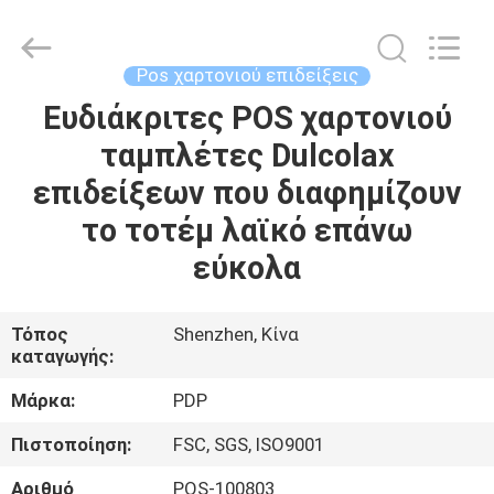
Popdisplay
Pro
(HK)
Company
Ltd..
Pos χαρτονιού επιδείξεις
All
Rights
Reserved.
Ευδιάκριτες POS χαρτονιού
ΣΠΊΤΙ
ταμπλέτες Dulcolax
ΠΡΟΪΌΝΤΑ
επιδείξεων που διαφημίζουν
το τοτέμ λαϊκό επάνω
ΕΜΦΆΝΙΣΗ
εύκολα
VR
Τόπος
Shenzhen, Κίνα
καταγωγής:
ΠΕΡΊΠΟΥ
ΕΜΕΊΣ
Μάρκα:
PDP
Πιστοποίηση:
FSC, SGS, ISO9001
ΓΎΡΟΣ
Αριθμό
POS-100803