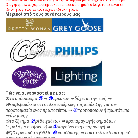
Ο εγγραμμένοι χαρακτήρας/το εμπορικό σήμα/το λογότυπο είναι οι
ιδιότητες των αντίστοιχων ιδιοκτητών.
Μερικοί από τους συνέταιρους μας
Πώς να συνεργαστεί με μας;
②
③
①
Το απόσπασμα
⇒
έρευνας
⇒
δέχεται την τιμή
⇒
④
επιβεβαιώστε ότι
οι
λεπτομέρειες της επίδειξης για την
⑤
προετοιμασία ενός πρωτοτύπου
⇒
τροποποιούν ή πρωτότυπο
⇒
έγκρισης
⑦
⑥
το ζήτημα
pi δειγμάτων
⇒
προπαραγωγής σημαδιών
⑧
(τιμολόγιο αιτήσεων)
⇒
πηγαίνει στην παραγωγή
⇒
⑩
⑨
QC πριν από το βιβλίο
παράδοσης
⇒
που στέλνει διαστημικό