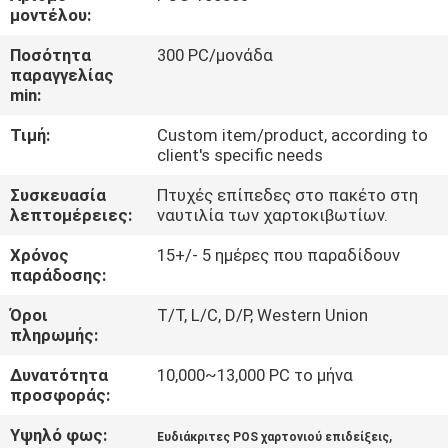
ΕΡΓΟΣΤΑΣΊΩΝ
μοντέλου:
Ποσότητα
300 PC/μονάδα
ΠΟΙΟΤΙΚΌΣ
παραγγελίας
min:
ΈΛΕΓΧΟΣ
Τιμή:
Custom item/product, according to
client's specific needs
ΜΑΣ
Συσκευασία
Πτυχές επίπεδες στο πακέτο στη
ΕΛΆΤΕ
λεπτομέρειες:
ναυτιλία των χαρτοκιβωτίων.
ΣΕ
Χρόνος
15+/- 5 ημέρες που παραδίδουν
ΕΠΑΦΉ
παράδοσης:
ΜΕ
Όροι
T/T, L/C, D/P, Western Union
πληρωμής:
ΖΗΤΉΣΤΕ
Δυνατότητα
10,000~13,000 PC το μήνα
προσφοράς:
ΈΝΑ
Υψηλό φως:
,
ΑΠΌΣΠΑΣΜΑ
Ευδιάκριτες POS χαρτονιού επιδείξεις