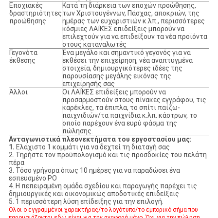
Εποχιακές
Κατά τη διάρκεια των εποχών προώθησης,
δραστηριότητες
των Χριστουγέννων, Πάσχας, αποκριών, της
προώθησης
ημέρας των ευχαριστιών κ.λπ., περισσότερες
κόσμιες ΛΑΪΚΈΣ επιδείξεις μπορούν να
επιλεχτούν για να επιδείξουν τα νέα προϊόντα
στους καταναλωτές
Γεγονότα
Ένα μεγάλο και σημαντικό γεγονός για να
έκθεσης
εκθέσει την επιχείρηση, νέα αναπτυγμένα
στοιχεία, δημιουργικότερες ιδέες της
παρουσίασης μεγάλης εικόνας της
επιχείρησής σας
Άλλοι
Οι ΛΑΪΚΕΣ επιδείξεις μπορούν να
προσαρμοστούν στους πίνακες εγγράφου, τις
καρέκλες, τα έπιπλα, το σπίτι παίζω-
παιχνιδιών/τα παιχνίδια κ.λπ. κάστρων, το
οποίο παρέχουν ένα ευρύ φάσμα της
πώλησης.
Ανταγωνιστικά πλεονεκτήματα του εργοστασίου μας:
1.
Ελάχιστο 1 κομμάτι για να δεχτεί τη διαταγή σας
2.
Τηρήστε τον προϋπολογισμό και τις προσδοκίες του πελάτη
πέρα
3.
Τόσο γρήγορα όπως 10 ημέρες για να παραδώσει ένα
εσπευσμένο PO
4. Η πεπειραμένη ομάδα σχεδίου και παραγωγής παρέχει τις
δημιουργικές και οικονομικώς αποδοτικές επιδείξεις
5. 1 περισσότερη λύση επίδειξης για την επιλογή.
Όλοι ο εγγραμμένοι χαρακτήρας/το λογότυπο/το εμπορικό σήμα που
παρουσιάζονται εδώ είναι για την αναφορά μόνο. Όχι για την πώληση.