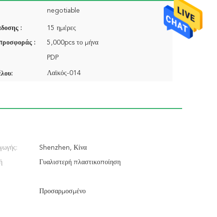
negotiable
δοσης :
15 ημέρες
προσφοράς :
5,000pcs το μήνα
PDP
Λαϊκός-014
λου:
γωγής:
Shenzhen, Κίνα
ή
Γυαλιστερή πλαστικοποίηση
Προσαρμοσμένο