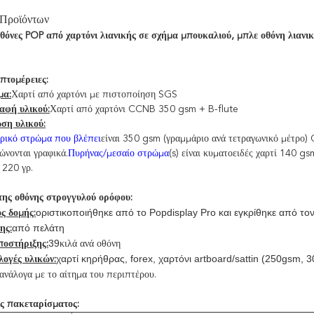
 Προϊόντων
θόνες POP από χαρτόνι λιανικής σε σχήμα μπουκαλιού, μπλε οθόνη λιανικ
πτομέρειες:
μα:
Χαρτί από χαρτόνι με πιστοποίηση SGS
αφή υλικού:
Χαρτί από χαρτόνι CCNB 350 gsm + B-flute
ση υλικού:
ρικό στρώμα που βλέπει
είναι 350 gsm (γραμμάριο ανά τετραγωνικό μέτρο)
ώνονται γραφικά.
Πυρήνας/μεσαίο στρώμα
(s) είναι κυματοειδές χαρτί 140 g
 220 γρ.
ης οθόνης στρογγυλού ορόφου:
οριστικοποιήθηκε από το Popdisplay Pro και εγκρίθηκε από το
ός δομής:
από πελάτη
ης:
39
ποστήριξης:
κιλά ανά οθόνη
χαρτί κηρήθρας, forex, χαρτόνι artboard/sattin (250gsm,
λογές υλικών:
 ανάλογα με το αίτημα του περιπτέρου.
ς πακεταρίσματος: