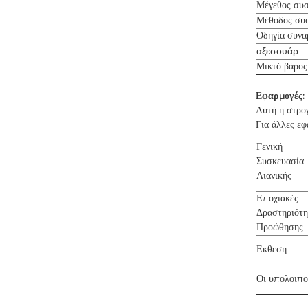
Μέγεθος συσ
Μέθοδος συ
Οδηγία συνα
αξεσουάρ
Μικτό βάρος
Εφαρμογές:
Αυτή η στρογ
Για άλλες ε
Γενική
Συσκευασία
Λιανικής
Εποχιακές
Δραστηριότη
Προώθησης
Εκθεση
Οι υπολοιπο