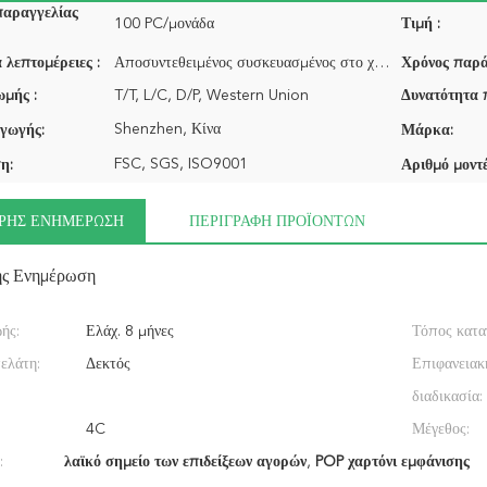
παραγγελίας
100 PC/μονάδα
Τιμή :
 λεπτομέρειες :
Αποσυντεθειμένος συσκευασμένος στο χαρτοκιβώτιο
Χρόνος παρά
μής :
T/T, L/C, D/P, Western Union
Δυνατότητα 
Shenzhen, Κίνα
γωγής:
Μάρκα:
FSC, SGS, ISO9001
η:
Αριθμό μοντέ
ΡΉΣ ΕΝΗΜΈΡΩΣΗ
ΠΕΡΙΓΡΑΦΉ ΠΡΟΪΌΝΤΩΝ
ής Ενημέρωση
ής:
Ελάχ. 8 μήνες
Τόπος κατα
ελάτη:
Δεκτός
Επιφανειακ
διαδικασία:
4C
Μέγεθος:
:
λαϊκό σημείο των επιδείξεων αγορών
,
POP χαρτόνι εμφάνισης