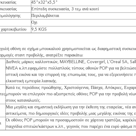
κευασίας
45"x32"x5,5"
σκευασίας
Επίπεδη συσκευασία, 3 τεμ ανά κουτί
ρμολόγησης
Περιλαμβάνεται
Οχι
 χαρτοκιβωτίου
9,5 KGS
γυλή οθόνη σε σχήμα μπουκαλιού χρησιμοποιείται ως διαφημιστική συσκευα
φαρμογές σταντ προβολής, ανατρέξτε παρακάτω:
Διεθνείς μάρκες καλλυντικών, MAYBELLINE, Covergirl, L'Oreal SA, Sal
NIVEA κ.λπ.εφαρμόστε πολλαπλούς τύπους οθονών POP για να βελτιώσε
οπτική εικόνα και την επιρροή της επωνυμίας τους, για να εξερευνήσετε 
ελκυστική εμπειρία λιανικής.
Κατά τις περιόδους προώθησης, Χριστούγεννα, Πάσχα, Απόκριες, Ευχαρισ
τες
μπορούν να επιλεγούν πιο αξιοπρεπείς οθόνες POP για την προβολή νέω
στους καταναλωτές.
Μια μεγάλη και σημαντική εκδήλωση για την έκθεση της εταιρείας, νέα α
αντικείμενα, πιο δημιουργικές ιδέες προβολής μιας μεγάλης εικόνας της ε
Οι οθόνες POP μπορούν να προσαρμοστούν σε χάρτινα τραπέζια, καρέκλε
ι
παιχνίδια σπιτιών/κάστρων κ.λπ., γεγονός που παρέχει ένα ευρύ φάσμα 