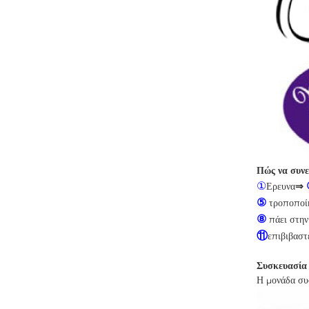
Πώς να συνε
①
Ερευνα
⇒
⑤
τροποποί
⑧
πάει στη
⑪
επιβιβαστ
Συσκευασία
Η μονάδα συ