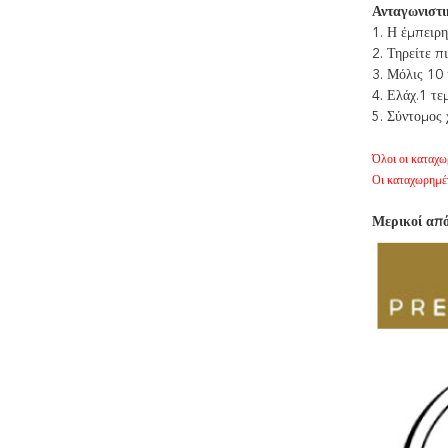
Ανταγωνιστι
1. Η έμπειρη
2. Τηρείτε 
3. Μόλις 10
4. Ελάχ.1 τε
5. Σύντομος 
Όλοι οι καταχω
Οι καταχωρημέν
Μερικοί από