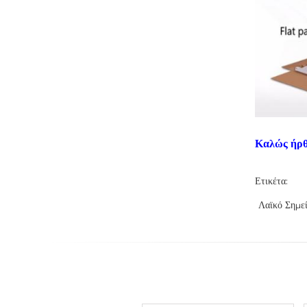
Καλώς ήρθ
Ετικέτα:
Λαϊκό Σημε