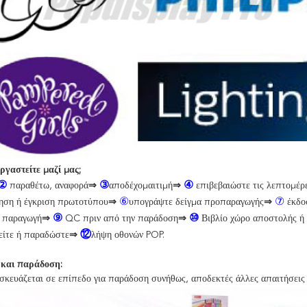
ργαστείτε μαζί μας;
②
③
④
παραθέτω, αναφορά
⇒
αποδέχομαι
τιμή
⇒
επιβεβαιώστε τις λεπτομέρ
⑥
⑦
ηση ή έγκριση πρωτοτύπου
⇒
υπογράψτε δείγμα προπαραγωγής
⇒
έκδο
⑨
⑩
ν παραγωγή
⇒
QC πριν από την παράδοση
⇒
Βιβλίο χώρο αποστολής ή 
⑫
είτε ή παραδώστε
⇒
λήψη οθονών POP.
 και παράδοση:
σκευάζεται σε επίπεδο για παράδοση συνήθως, αποδεκτές άλλες απαιτήσεις