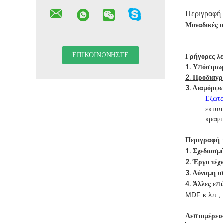
Περιγραφή
Μοναδικές ο
Γρήγορες λε
1. Υπόστρω
2. Προδιαγρ
3. Διαμόρφω
Εξωτε
εκτυπ
κραφτ
Περιγραφή τ
1. Σχεδιασμ
2. Έργο τέχν
3. Δύναμη υ
4. Άλλες επι
MDF κ.λπ.
,
Λεπτομέρειε