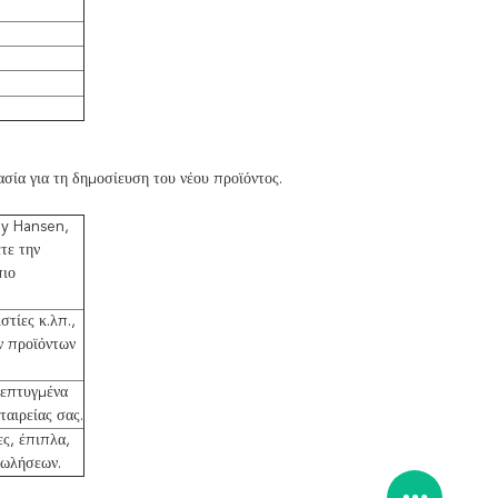
σία για τη δημοσίευση του νέου προϊόντος.
ly Hansen,
τε την
πιο
τίες κ.λπ.,
ν προϊόντων
νεπτυγμένα
ταιρείας σας.
ς, έπιπλα,
πωλήσεων.