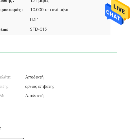
δοσης :
15 ημέρες
προσφοράς :
10.000 τεμ ανά μήνα
PDP
STD-015
λου:
ελάτη:
Αποδεκτή
ιξης:
όρθιος επιβάτης
M:
Αποδεκτή
α