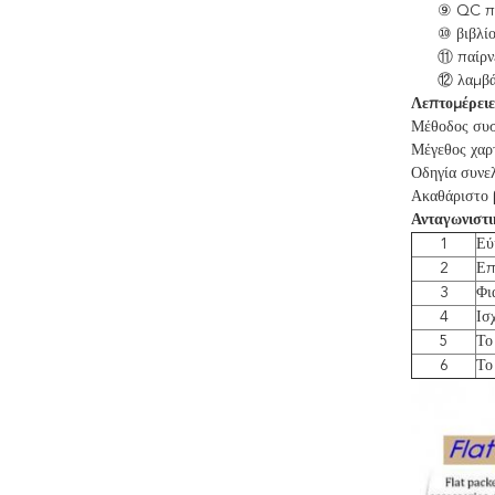
⑨
QC πρ
⑩
βιβλίο
⑪
παίρν
⑫
λαμβά
Λεπτομέρειε
Μέθοδος συσ
Μέγεθος χαρ
Οδηγία συνελ
Ακαθάριστο 
Ανταγωνιστι
1
Εύ
2
Επ
3
Φι
4
Ισ
5
Το
6
Το