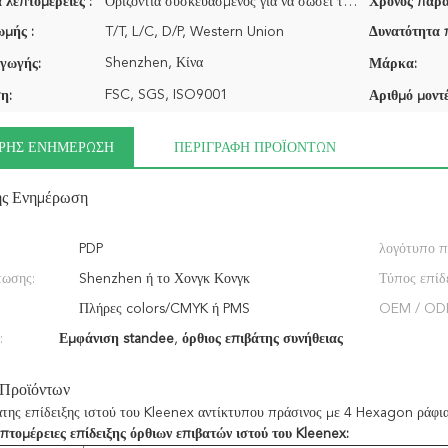
 λεπτομέρειες :
Οριζόντια συσκευασμένος για να σώσει το διάστημα ναυτιλίας
Χρόνος παρά
μής :
T/T, L/C, D/P, Western Union
Δυνατότητα 
Shenzhen, Κίνα
γωγής:
Μάρκα:
FSC, SGS, ISO9001
η:
Αριθμό μοντέ
ΡΉΣ ΕΝΗΜΈΡΩΣΗ
ΠΕΡΙΓΡΑΦΉ ΠΡΟΪΌΝΤΩΝ
ής Ενημέρωση
PDP
λογότυπο π
τωσης:
Shenzhen ή το Χονγκ Κονγκ
Τύπος επίδε
Πλήρες colors/CMYK ή PMS
OEM / OD
:
Εμφάνιση standee
,
όρθιος επιβάτης συνήθειας
 Προϊόντων
άτης επίδειξης ιστού του Kleenex αντίκτυπου πράσινος με 4 Hexagon ράφι
πτομέρειες επίδειξης όρθιων επιβατών
ιστού
του
Kleenex
: