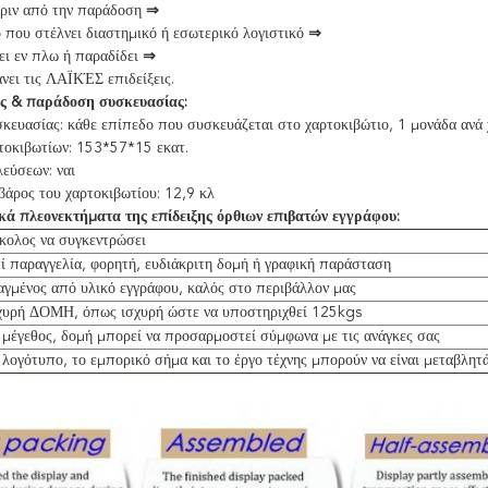
ιν από την παράδοση
⇒
 που στέλνει διαστημικό ή εσωτερικό λογιστικό
⇒
ει εν πλω ή παραδίδει
⇒
νει τις ΛΑΪΚΈΣ επιδείξεις.
ς & παράδοση συσκευασίας:
κευασίας: κάθε επίπεδο που συσκευάζεται στο χαρτοκιβώτιο, 1 μονάδα ανά 
τοκιβωτίων: 153*57*15 εκατ.
εύσεων: ναι
βάρος του χαρτοκιβωτίου: 12,9 κλ
κά πλεονεκτήματα της επίδειξης όρθιων επιβατών εγγράφου:
κολος να συγκεντρώσει
ί παραγγελία, φορητή, ευδιάκριτη δομή ή γραφική παράσταση
αγμένος από υλικό εγγράφου, καλός στο περιβάλλον μας
χυρή ΔΟΜΗ, όπως ισχυρή ώστε να υποστηριχθεί 125kgs
 μέγεθος, δομή μπορεί να προσαρμοστεί σύμφωνα με τις ανάγκες σας
 λογότυπο, το εμπορικό σήμα και το έργο τέχνης μπορούν να είναι μεταβλητά