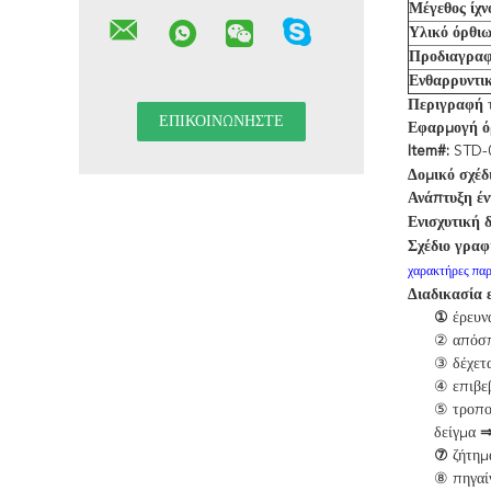
Μέγεθος ίχν
Υλικό όρθιω
Προδιαγραφ
Ενθαρρυντικ
Περιγραφή
τ
Εφαρμογή ό
Item#:
STD-
Δομικό σχέδι
Ανάπτυξη έν
Ενισχυτική 
Σχέδιο γραφ
χαρακτήρες παρ
Διαδικασία 
①
έρευ
②
απόσ
③
δέχετα
④
επιβεβ
⑤
τροπο
δείγμα
⑦
ζήτημα
⑧
πηγαί