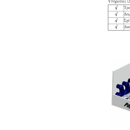
Υπηρεσίες 
√
Τρα
√
Δομ
√
Σχέ
√
Δι