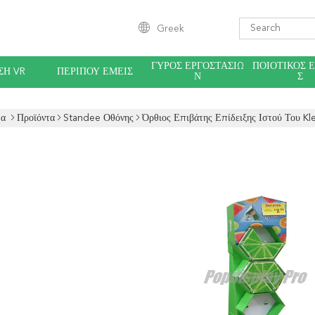
Greek
ΓΎΡΟΣ ΕΡΓΟΣΤΑΣΊΩ
ΠΟΙΟΤΙΚΌΣ 
ΣΗ VR
ΠΕΡΊΠΟΥ ΕΜΕΊΣ
Ν
Σ
δα
Προϊόντα
Standee Οθόνης
Όρθιος Επιβάτης Επίδειξης Ιστού Του K