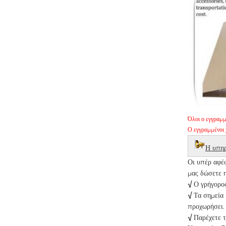
Όλοι ο εγγραμμ
Ο εγγραμμένοι 
Η υπηρ
Οι υπέρ αφέ
μας δώσετε η
√
Ο γρήγορος
√
Τα σημεία 
προχωρήσει.
√
Παρέχετε 