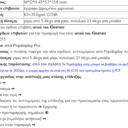
ους:
W*D*H 45*57*158 εκατ.
ν επιβατών:
έγγραφο ζαρωμένου χαρτονιού
ή:
K3+350gsm CCNB
ή δύναμη:
γύρω από 5.4kgs ανά ράφι, συνολικό 21.6kgs ανά μονάδα
ου όρθιου επιβάτη
ιστού
του
Kleenex
:
ρθιων επιβατών:
για την προαγωγή του νέου
ιστού του Kleenex
015
από Popdisplay Pro
ο:
νοιας
: ο πελάτης παρέχει την ιδέα σχεδίων, λεπτομέρειες από Popdisplay π
δύναμη:
γύρω από 5.4kgs ανά ράφι, συνολικό 21.6kgs ανά μονάδα
από τον πελάτη
ικής παράστασης:
Το Popdisplay υπέρ μπορεί να βοηθήσει να σχεδ
έχεται σε 300dpi, η μορφή αρχείου να είναι στο AI (CS5 που προτιμάται πρέπει) ή PDF.
εργασίας στην ανάπτυξη μιας στάσης επίδειξης:
να
⇒
πασμα
⇒
ι την τιμή
⇒
αιώνει τις λεπτομέρειες της επίδειξης για την προετοιμασία ενός πρωτοτύ
ποιεί ή το πρωτότυπο
⇒
έγκρισης
⇒
προπαραγωγής σημαδιών
⑥
 pi (τιμολόγιο αιτήσεων)
⇒
νει στην παραγωγή
⇒