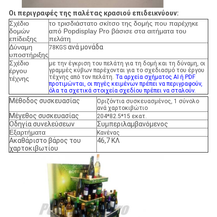
Οι περιγραφές της παλέτας κρασιού επιδεικνύουν:
Σχέδιο
το τρισδιάστατο σκίτσο της δομής που παρέχηκε
δομών
από Popdisplay Pro βάσισε στα αιτήματα του
επίδειξης
πελάτη
Δύναμη
ανά μονάδα
78KGS
υποστήριξης
Σχέδιο
με την έγκριση του πελάτη για τη δομή και τη δύναμη, οι
έργου
γραμμές κύβων παρέχονται για το σχεδιασμό του έργου
τέχνης από τον πελάτη.
Τα αρχεία σχήματος AI ή PDF
τέχνης
προτιμώνται, οι πηγές κειμένων πρέπει να περιγραφούν,
όλα τα σχετικά στοιχεία σχεδίου πρέπει να σταλούν.
Μέθοδος συσκευασίας
Οριζόντια συσκευασμένος, 1 σύνολο
ανά χαρτοκιβώτιο
Μέγεθος συσκευασίας
204*82.5*15 εκατ.
Οδηγία συνελεύσεων
Συμπεριλαμβανόμενος
Εξαρτήματα
Κανένας
Ακαθάριστο βάρος του
46,7 ΚΛ
χαρτοκιβωτίου