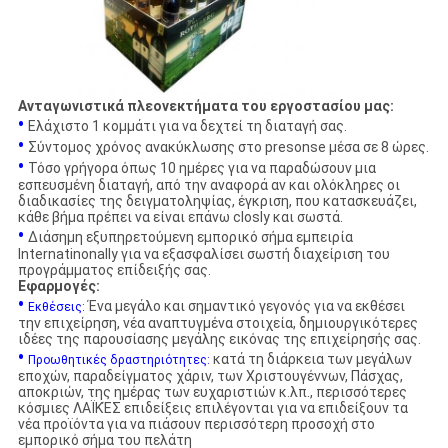
Ανταγωνιστικά πλεονεκτήματα του εργοστασίου μας:
•
Ελάχιστο 1 κομμάτι για να δεχτεί τη διαταγή σας.
•
Σύντομος χρόνος ανακύκλωσης στο presonse μέσα σε 8 ώρες.
•
Τόσο γρήγορα όπως 10 ημέρες για να παραδώσουν μια
εσπευσμένη διαταγή, από την αναφορά αν και ολόκληρες οι
διαδικασίες της δειγματοληψίας, έγκριση, που κατασκευάζει,
κάθε βήμα πρέπει να είναι επάνω closly και σωστά.
•
Διάσημη εξυπηρετούμενη εμπορικό σήμα εμπειρία
Internatinonally για να εξασφαλίσει σωστή διαχείριση του
προγράμματος επίδειξής σας.
Εφαρμογές:
•
Ένα μεγάλο και σημαντικό γεγονός για να εκθέσει
Εκθέσεις:
την επιχείρηση, νέα αναπτυγμένα στοιχεία, δημιουργικότερες
ιδέες της παρουσίασης μεγάλης εικόνας της επιχείρησής σας.
•
κατά τη διάρκεια των μεγάλων
Προωθητικές δραστηριότητες:
εποχών, παραδείγματος χάριν, των Χριστουγέννων, Πάσχας,
αποκριών, της ημέρας των ευχαριστιών κ.λπ., περισσότερες
κόσμιες ΛΑΪΚΈΣ επιδείξεις επιλέγονται για να επιδείξουν τα
νέα προϊόντα για να πιάσουν περισσότερη προσοχή στο
εμπορικό σήμα του πελάτη