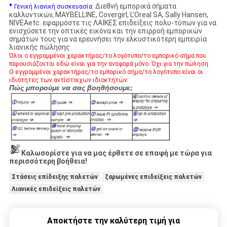
•
Διεθνή εμπορικά σήματα
Γενική λιανική συσκευασία:
καλλυντικών, MAYBELLINE, Covergirl, L'Oreal SA, Sally Hansen,
NIVEAetc. εφαρμόστε τις ΛΑΪΚΕΣ επιδείξεις πολυ-τύπων για να
ενισχύσετε την οπτικές εικόνα και την επιρροή εμπορικών
σημάτων τους για να ερευνήσει την ελκυστικότερη εμπειρία
λιανικής πώλησης
Όλοι ο εγγραμμένοι χαρακτήρας/το λογότυπο/το εμπορικό σήμα που
παρουσιάζονται εδώ είναι για την αναφορά μόνο. Όχι για την πώληση.
Ο εγγραμμένοι χαρακτήρας/το εμπορικό σήμα/το λογότυπο είναι οι
ιδιότητες των αντίστοιχων ιδιοκτητών.
Πώς μπορούμε να σας βοηθήσουμε;
Καλωσορίστε για να μας έρθετε σε επαφή με τώρα για
περισσότερη βοήθεια!
Στάσεις επίδειξης παλετών
ζαρωμένες επιδείξεις παλετών
Λιανικές επιδείξεις παλετών
Αποκτήστε την καλύτερη τιμή για