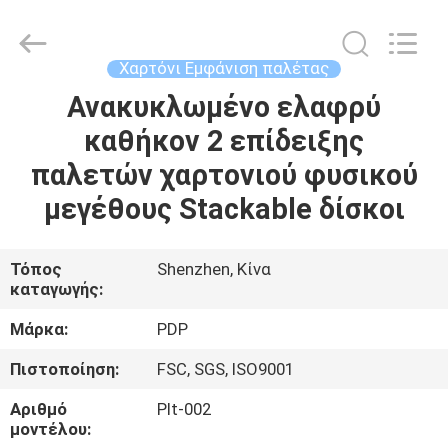
Popdisplay
Pro
(HK)
Company
Ltd..
Χαρτόνι Εμφάνιση παλέτας
All
Rights
Reserved.
Ανακυκλωμένο ελαφρύ
ΣΠΊΤΙ
καθήκον 2 επίδειξης
ΠΡΟΪΌΝΤΑ
παλετών χαρτονιού φυσικού
μεγέθους Stackable δίσκοι
ΕΜΦΆΝΙΣΗ
VR
Τόπος
Shenzhen, Κίνα
καταγωγής:
ΠΕΡΊΠΟΥ
Μάρκα:
PDP
ΕΜΕΊΣ
Πιστοποίηση:
FSC, SGS, ISO9001
Αριθμό
Plt-002
ΓΎΡΟΣ
μοντέλου: