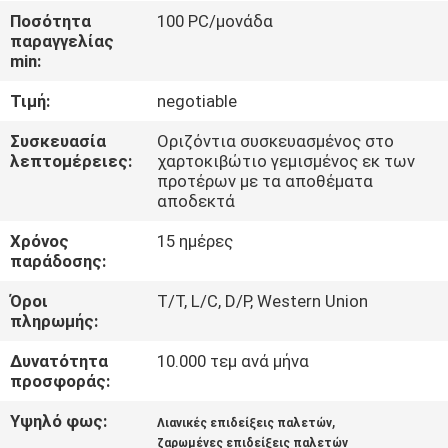
ΕΡΓΟΣΤΑΣΊΩΝ
Ποσότητα
100 PC/μονάδα
παραγγελίας
min:
ΠΟΙΟΤΙΚΌΣ
Τιμή:
negotiable
ΈΛΕΓΧΟΣ
Συσκευασία
Οριζόντια συσκευασμένος στο
λεπτομέρειες:
χαρτοκιβώτιο γεμισμένος εκ των
ΜΑΣ
προτέρων με τα αποθέματα
αποδεκτά
ΕΛΆΤΕ
ΣΕ
Χρόνος
15 ημέρες
παράδοσης:
ΕΠΑΦΉ
Όροι
T/T, L/C, D/P, Western Union
ΜΕ
πληρωμής:
Δυνατότητα
10.000 τεμ ανά μήνα
ΖΗΤΉΣΤΕ
προσφοράς:
ΈΝΑ
Υψηλό φως:
,
Λιανικές επιδείξεις παλετών
ΑΠΌΣΠΑΣΜΑ
ζαρωμένες επιδείξεις παλετών