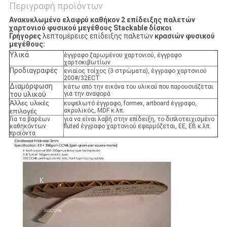
Περιγραφή προϊόντων
Ανακυκλωμένο ελαφρύ καθήκον 2 επίδειξης παλετών
χαρτονιού φυσικού μεγέθους Stackable δίσκοι
Γρήγορες
λεπτομέρειες επίδειξης παλετών
κρασιών
φυσικού
μεγέθους:
Υλικά
έγγραφο ζαρωμένου χαρτονιού, έγγραφο
χαρτοκιβωτίων
Προδιαγραφές
ενιαίος τοίχος (3 στρώματα), έγγραφο χαρτονιού
200#/32ECT
Διαμόρφωση
κάτω από την εικόνα του υλικού που παρουσιάζεται
του υλικού
για την αναφορά
Άλλες υλικές
κυψελωτό έγγραφο, formex, artboard έγγραφο,
επιλογές
ακρυλικός, MDF κ.λπ.
Για τα βαρέων
για να είναι λαβή στην επίδειξη, το διπλοτειχισμένο
καθηκόντων
fluted έγγραφο χαρτονιού εφαρμόζεται, EE, EB κ.λπ.
προϊόντα