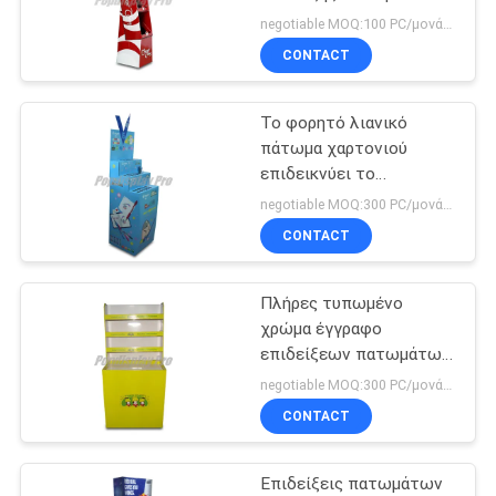
επίδειξης βιβλίων
negotiable MOQ:100 PC/μονάδα
χαρτονιού μονάδων
CONTACT
SITEMAP
κόκκινη μοντέρνη
Το φορητό λιανικό
PRIVACY
πάτωμα χαρτονιού
POLICY
επιδεικνύει το
σκαλοπάτι 3 - ράφι για
negotiable MOQ:300 PC/μονάδα
τις μάνδρες
CONTACT
εκμετάλλευσης
Πλήρες τυπωμένο
χρώμα έγγραφο
επιδείξεων πατωμάτων
χαρτονιού με 1
negotiable MOQ:300 PC/μονάδα
τετραγωνική βάση
CONTACT
Επιδείξεις πατωμάτων