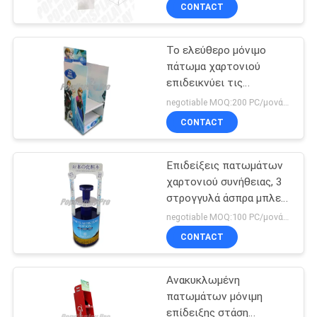
πατωμάτων με τους
ΕΡΓΟΣΤΑΣΊΩΝ
CONTACT
διαιρέτες
Το ελεύθερο μόνιμο
ΠΟΙΟΤΙΚΌΣ
πάτωμα χαρτονιού
ΈΛΕΓΧΟΣ
επιδεικνύει τις
επιδείξεις
negotiable MOQ:200 PC/μονάδα
καταστημάτων
ΜΑΣ
CONTACT
χαρτονιού
ΕΛΆΤΕ
δευτερεύουσας
επιτροπής 2
Επιδείξεις πατωμάτων
ΣΕ
στρωμάτων
χαρτονιού συνήθειας, 3
ΕΠΑΦΉ
στρογγυλά άσπρα μπλε
ράφια επίδειξης
ΜΕ
negotiable MOQ:100 PC/μονάδα
χαρτονιού
CONTACT
ΖΗΤΉΣΤΕ
Ανακυκλωμένη
ΈΝΑ
πατωμάτων μόνιμη
ΑΠΌΣΠΑΣΜΑ
επίδειξης στάση