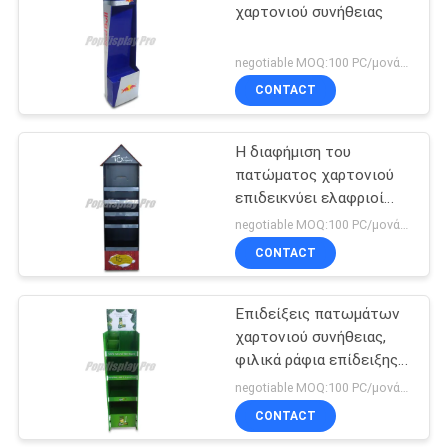
χαρτονιού συνήθειας
negotiable MOQ:100 PC/μονάδα
CONTACT
Η διαφήμιση του
πατώματος χαρτονιού
επιδεικνύει ελαφριοί
μαύρος/κόκκινος με το
negotiable MOQ:100 PC/μονάδα
διευθετήσιμο ράφι
CONTACT
Επιδείξεις πατωμάτων
χαρτονιού συνήθειας,
φιλικά ράφια επίδειξης
χαρτονιού Eco
negotiable MOQ:100 PC/μονάδα
CONTACT