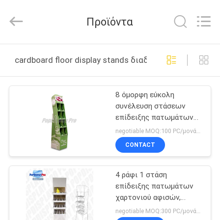
Popdisplay
Pro
(HK)
Προϊόντα
Company
Ltd..
All
Rights
Reserved.
ΣΠΊΤΙ
cardboard floor display stands διαδικτυακή κατασκευ
ΠΡΟΪΌΝΤΑ
8 όμορφη εύκολη
συνέλευση στάσεων
ΕΜΦΆΝΙΣΗ
επίδειξης πατωμάτων
VR
χαρτονιού τσεπών
negotiable MOQ:100 PC/μονάδα
ανακυκλώσιμη
CONTACT
ΠΕΡΊΠΟΥ
4 ράφι 1 στάση
ΕΜΕΊΣ
επίδειξης πατωμάτων
χαρτονιού αφισών,
ΓΎΡΟΣ
ράφια επίδειξης
negotiable MOQ:300 PC/μονάδα