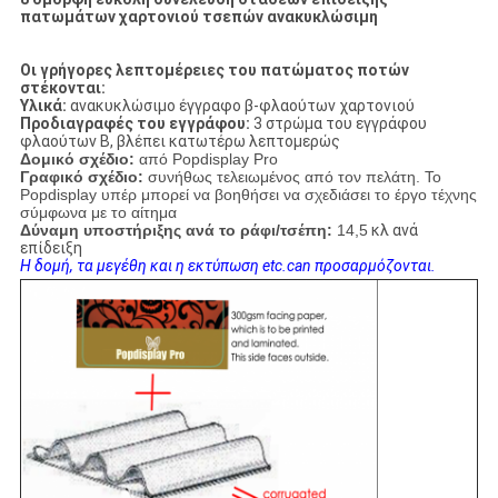
πατωμάτων χαρτονιού τσεπών ανακυκλώσιμη
Οι γρήγορες λεπτομέρειες του πατώματος ποτών
στέκονται:
Υλικά:
ανακυκλώσιμο
έγγραφο β-φλαούτων
χαρτονιού
Προδιαγραφές του εγγράφου:
3 στρώμα του εγγράφου
φλαούτων Β, βλέπει κατωτέρω λεπτομερώς
Δομικό σχέδιο:
από Popdisplay Pro
Γραφικό σχέδιο:
συνήθως τελειωμένος από τον πελάτη. Το
Popdisplay υπέρ μπορεί να βοηθήσει να σχεδιάσει το έργο τέχνης
σύμφωνα με το αίτημα
Δύναμη υποστήριξης ανά το ράφι/τσέπη:
14,5
κλ ανά
επίδειξη
Η δομή, τα μεγέθη και η εκτύπωση etc.can προσαρμόζονται.