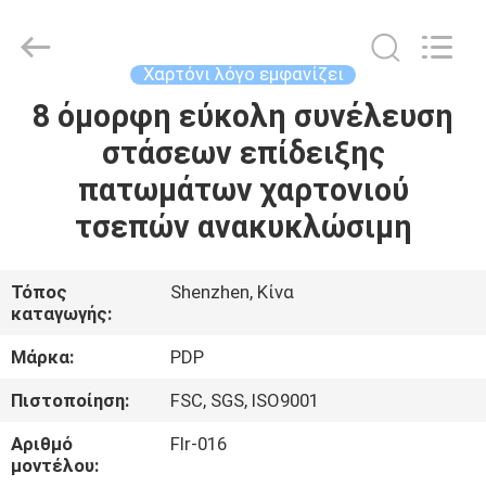
Popdisplay
Pro
(HK)
Company
Ltd..
Χαρτόνι λόγο εμφανίζει
All
Rights
Reserved.
8 όμορφη εύκολη συνέλευση
ΣΠΊΤΙ
στάσεων επίδειξης
ΠΡΟΪΌΝΤΑ
πατωμάτων χαρτονιού
τσεπών ανακυκλώσιμη
ΕΜΦΆΝΙΣΗ
VR
Τόπος
Shenzhen, Κίνα
καταγωγής:
ΠΕΡΊΠΟΥ
Μάρκα:
PDP
ΕΜΕΊΣ
Πιστοποίηση:
FSC, SGS, ISO9001
Αριθμό
Flr-016
ΓΎΡΟΣ
μοντέλου: