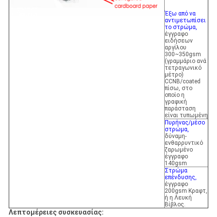
Έξω από να
αντιμετωπίσει
το στρώμα,
έγγραφο
ειδήσεων
αργίλου
300~350gsm
(γραμμάριο ανά
τετραγωνικό
μέτρο)
CCNB/coated
πίσω, στο
οποίο η
γραφική
παράσταση
είναι τυπωμένη
Πυρήνας/μέσο
στρώμα,
δύναμη-
ενθαρρυντικό
ζαρωμένο
έγγραφο
140gsm
Στρώμα
επένδυσης,
έγγραφο
200gsm Κραφτ,
ή η Λευκή
Βίβλος.
Λεπτομέρειες συσκευασίας: