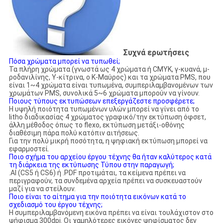
Συχνά ερωτήσεις
Πόσα χρώματα μπορεί να τυπωθεί;
Τα πλήρη χρώματα (γνωστά ως 4 χρώματα ή CMYK, γ-κυανά, μ-
ροδανιλίνης, Υ-κίτρινα, ο Κ-Μαύρος) και τα χρώματα PMS, που
είναι 1~4 χρώματα είναι τυπωμένα, συμπεριλαμβανομένων των
χρωμάτων PMS, συνολικά 5~6 χρώματα μπορούν να γίνουν.
Ποιους τύπους εκτυπώσεων επεξεργάζεστε προσφέρετε;
Η υψηλή ποιότητα τυπωμένων υλών μπορεί να γίνει από το
litho διαδικασίας 4 χρώματος γραφικό/την εκτύπωση όφσετ,
άλλη μέθοδος όπως το flexo, εκτύπωση μετάξι-οθόνης
διαθέσιμη πάρα πολύ κατόπιν αιτήσεως.
Για την πολύ μικρή ποσότητα, η ψηφιακή εκτύπωση μπορεί να
εφαρμοστεί.
Ποιο σχήμα του αρχείου έργου τέχνης θα ήταν καλύτερος κατά
τη διάρκεια της εκτύπωσης Τύπου στην παραγωγή;
.AI (CS5 ή CS6) ή .PDF προτιμάται, τα κείμενα πρέπει να
περιγραφούν, τα συνδεμένα αρχεία πρέπει να συσκευαστούν
μαζί για να στείλουν.
Ποιο είναι το αίτημα για την ποιότητα εικόνων κατά το
σχεδιασμό του έργου τέχνης;
Η συμπεριλαμβανόμενη εικόνα πρέπει να είναι τουλάχιστον στο
ψήφισμα 300dpi. Οι χαμηλότερες εικόνες ψηφίσματος δεν