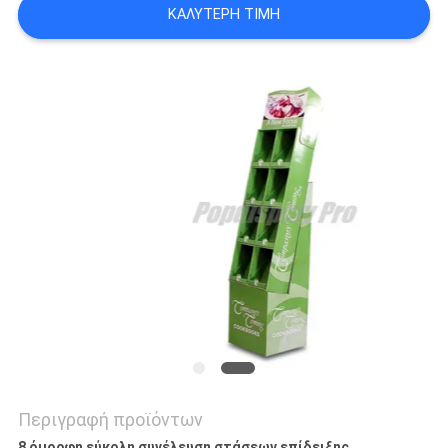
ΚΑΛΎΤΕΡΗ ΤΙΜΉ
SITEMAP
PRIVACY
POLICY
Περιγραφή προϊόντων
8 όμορφη εύκολη συνέλευση στάσεων επίδειξης