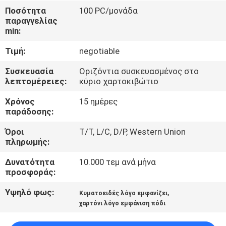
ΕΡΓΟΣΤΑΣΊΩΝ
Ποσότητα
100 PC/μονάδα
παραγγελίας
min:
ΠΟΙΟΤΙΚΌΣ
Τιμή:
negotiable
ΈΛΕΓΧΟΣ
Συσκευασία
Οριζόντια συσκευασμένος στο
λεπτομέρειες:
κύριο χαρτοκιβώτιο
ΜΑΣ
Χρόνος
15 ημέρες
ΕΛΆΤΕ
παράδοσης:
ΣΕ
Όροι
T/T, L/C, D/P, Western Union
ΕΠΑΦΉ
πληρωμής:
ΜΕ
Δυνατότητα
10.000 τεμ ανά μήνα
προσφοράς:
ΖΗΤΉΣΤΕ
Υψηλό φως:
,
Κυματοειδές λόγο εμφανίζει
ΈΝΑ
χαρτόνι λόγο εμφάνιση πόδι
ΑΠΌΣΠΑΣΜΑ