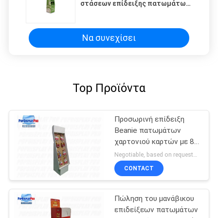
στάσεων επίδειξης πατωμάτων
χαρτονιού τσεπών
ανακυκλώσιμη
Να συνεχίσει
Top Προϊόντα
Προσωρινή επίδειξη
Beanie πατωμάτων
χαρτονιού καρτών με 8
γάντζους/εξαρτήματα
Negotiable, based on requests MOQ:300 PC/μονάδα
κρεμαστρών
CONTACT
Πώληση του μανάβικου
επιδείξεων πατωμάτων