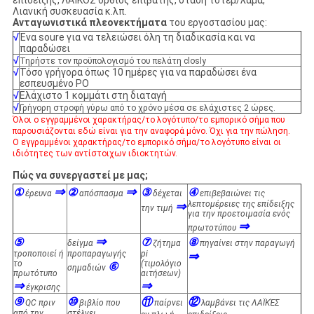
επίδειξης, ΛΑΪΚΟΣ όρθιος επιβάτης, στάση τοτέμ/λάμα,
Λιανική συσκευασία κ.λπ.
Ανταγωνιστικά πλεονεκτήματα
του εργοστασίου μας:
√
Ένα soure για να τελειώσει όλη τη διαδικασία και να
παραδώσει
√
Τηρήστε τον προϋπολογισμό του πελάτη closly
√
Τόσο γρήγορα όπως 10 ημέρες για να παραδώσει ένα
εσπευσμένο PO
√
Ελάχιστο 1 κομμάτι στη διαταγή
√
Γρήγορη στροφή γύρω από το χρόνο μέσα σε ελάχιστες 2 ώρες.
Όλοι ο εγγραμμένοι χαρακτήρας/το λογότυπο/το εμπορικό σήμα που
παρουσιάζονται εδώ είναι για την αναφορά μόνο. Όχι για την πώληση.
Ο εγγραμμένοι χαρακτήρας/το εμπορικό σήμα/το λογότυπο είναι οι
ιδιότητες των αντίστοιχων ιδιοκτητών.
Πώς να συνεργαστεί με μας;
⇒
⇒
①
②
③
④
έρευνα
απόσπασμα
δέχεται
επιβεβαιώνει τις
⇒
λεπτομέρειες της επίδειξης
την τιμή
για την προετοιμασία ενός
⇒
πρωτοτύπου
⇒
⑤
⑦
⑧
δείγμα
ζήτημα
πηγαίνει στην παραγωγή
τροποποιεί ή
προπαραγωγής
pi
⇒
το
(τιμολόγιο
⑥
σημαδιών
πρωτότυπο
αιτήσεων)
⇒
⇒
έγκρισης
⑨
⑩
⑪
⑫
QC πριν
βιβλίο που
παίρνει
λαμβάνει τις ΛΑΪΚΈΣ
από την
στέλνει