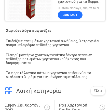
χαρτονιού για τα θερμά
καλύμματα παραμονής
Custom displays, subject to client's requests/budget MOQ:300 PC/μονάδα
CONTACT
Χαρτόνι λόγο εμφανίζει
Επιδείξεις πατωμάτων χαρτονιού συνήθειας, 3 στρογγυλά
άσπρα μπλε ράφια επίδειξης χαρτονιού
Ελαφρύ μοντέρνο χριστουγεννιάτικο δέντρο στάσεων
επίδειξης πατωμάτων χαρτονιού καθήκοντος που
διαμορφώνεται
Το φορητό λιανικό πάτωμα χαρτονιού επιδεικνύει το
σκαλοπάτι 3 - ράφι για τις μάνδρες εκμετάλλευσης
Λαϊκή κατηγορία
Όλα
Εμφανίζει Χαρτόνι 
Pos Χαρτονιού 