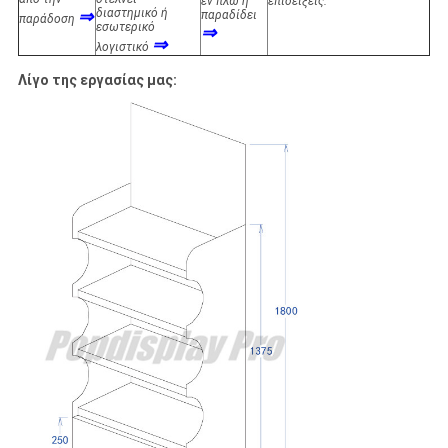
εν πλω ή
επιδείξεις.
⇒
διαστημικό ή
παραδίδει
παράδοση
εσωτερικό
⇒
⇒
λογιστικό
Λίγο της εργασίας μας: