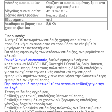
συσκευασίας
Οριζόντια συσκευασμένος, 1pcs ανά
Μέθοδος
κύριο χαρτοκιβώτιο
Μέγεθος συσκευασίας
42 " Χ 34 " Χ 5 «
Οδηγία συνελεύσεων
Ναι, περιέλαβε
Εξαρτήματα
αριθ.
Ακαθάριστο βάρος του
8,6 ΚΛ
χαρτοκιβωτίου
Εφαρμογές:
Αυτή η POS πατωμάτων επίδειξη χρησιμοποιείται ως
προωθητική συσκευασία για να προωθήσει τα νέα βιβλία
μαγείρων στα καταστήματα.
Για άλλες εφαρμογές των στάσεων επίδειξης, αναφερθείτε σε
κάτωθι:
Γενική λιανική συσκευασία
, διεθνή εμπορικά σήματα
καλλυντικών, MAYBELLINE, Covergirl, L'Oreal SA, Sally Hansen,
NIVEAetc. εφαρμόστε τους πολυ-τύπους ΛΑΪΚΩΝ επιδείξεων
για να ενισχύσετε την οπτικές εικόνα και την επιρροή
εμπορικών σημάτων τους, για να ερευνήσει την ελκυστικότερη
εμπειρία λιανικής πώλησης
Περισσότεροι διαφορετικοί τύποι στάσεων επίδειξης για την
επιλογή:
Στάση επίδειξης εγγράφου,
Επίδειξη χαρτονιού, επιδείξεις θέσεων πώλησης,
Επιδείξεις πατωμάτων χαρτονιού, ζαρωμένες επιδείξεις
γάντζων, δοχεία απορρίψεων,
Επιδείξεις Sidekicks, επιδείξεις παλετών, αντίθετα κιβώτια