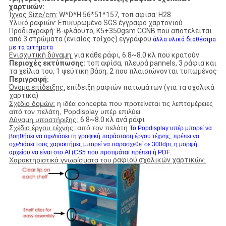
χαρτικών
:
Ίχνος Size/cm:
W*D*H 56*51*157, τοπ αφίσα: H28
Υλικό ραφιών:
Επικυρωμένο SGS έγγραφο χαρτονιού
Προδιαγραφή:
Β-φλάουτο, K5+350gsm CCNB που αποτελείται
από 3 στρώματα (ενιαίος τοίχος) εγγράφου
άλλα υλικά διαθέσιμα
με τα αιτήματα
Ενισχυτική δύναμη:
για κάθε ράφι, 6.8~8.0 κλ που κρατούν
Περιοχές εκτύπωσης:
τοπ αφίσα, πλευρά pannels, 3 ράφια και
τα χείλια του, 1 ψεύτικη βάση, 2 που πλαισιώνονται τυπωμένος
Περιγραφή:
Όνομα επίδειξης:
επίδειξη ραφιών πατωμάτων (για τα σχολικά
χαρτικά)
Σχέδιο δομών:
η ιδέα concepta που προτείνεται τις λεπτομέρειες
από τον πελάτη, Popdisplay υπέρ επιλύει
Δύναμη υποστήριξης:
6.8~8.0
κλ ανά ράφι
Σχέδιο έργου τέχνης:
από τον πελάτη
Το Popdisplay υπέρ μπορεί να
βοηθήσει να σχεδιάσει τη γραφική παράσταση έργου τέχνης, πρέπει να
σχεδιάσει τους χαρακτήρες μπορεί να παρασχεθεί σε 300dpi, η μορφή
αρχείου να είναι στο AI (CS5 που προτιμάται πρέπει) ή PDF.
Χαρακτηριστικά γνωρίσματα του
ραφιού σχολικών χαρτικών
: