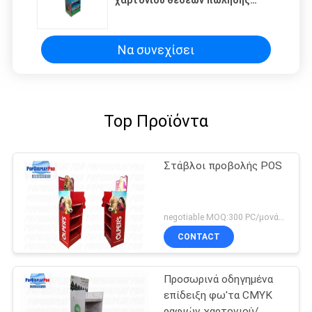
χαρτονιού θέσεων πώλησης
ραφιών με τα σαφή χείλια
Να συνεχίσει
Top Προϊόντα
Στάβλοι προβολής POS
negotiable MOQ:300 PC/μονάδα
CONTACT
Προσωρινά οδηγημένα
επίδειξη φω'τα CMYK
ραφιών χαρτονιού/