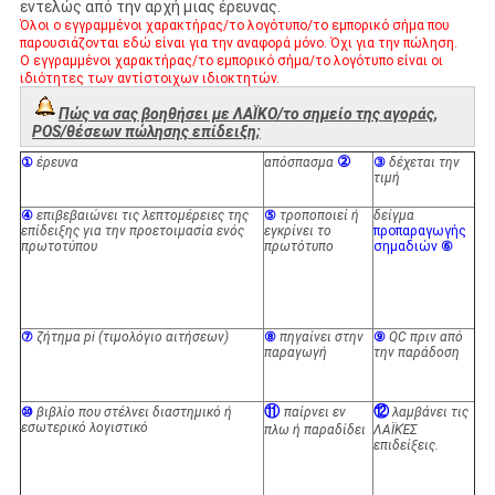
εντελώς από την αρχή μιας έρευνας.
Όλοι ο εγγραμμένοι χαρακτήρας/το λογότυπο/το εμπορικό σήμα που
παρουσιάζονται εδώ είναι για την αναφορά μόνο. Όχι για την πώληση.
Ο εγγραμμένοι χαρακτήρας/το εμπορικό σήμα/το λογότυπο είναι οι
ιδιότητες των αντίστοιχων ιδιοκτητών.
Πώς να σας βοηθήσει με ΛΑΪΚΟ/το σημείο της αγοράς,
POS/θέσεων πώλησης επίδειξη;
②
①
έρευνα
απόσπασμα
③
δέχεται την
τιμή
④
επιβεβαιώνει τις λεπτομέρειες της
⑤
τροποποιεί ή
δείγμα
επίδειξης για την προετοιμασία ενός
εγκρίνει το
προπαραγωγής
πρωτοτύπου
πρωτότυπο
σημαδιών
⑥
⑦
ζήτημα pi (τιμολόγιο αιτήσεων)
⑧
πηγαίνει στην
⑨
QC πριν από
παραγωγή
την παράδοση
⑪
⑫
⑩
βιβλίο που στέλνει διαστημικό ή
παίρνει εν
λαμβάνει τις
εσωτερικό λογιστικό
πλω ή παραδίδει
ΛΑΪΚΈΣ
επιδείξεις.