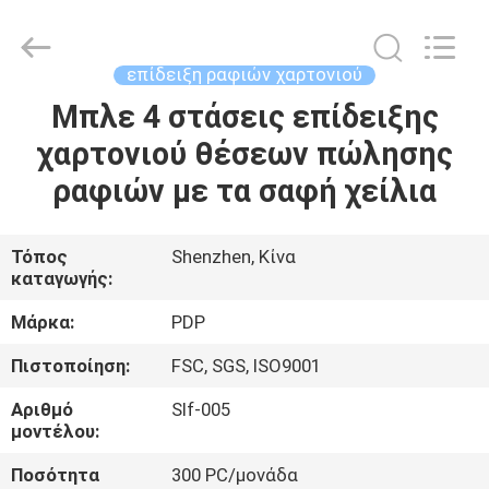
Popdisplay
Pro
(HK)
Company
Ltd..
επίδειξη ραφιών χαρτονιού
All
Rights
Reserved.
Μπλε 4 στάσεις επίδειξης
ΣΠΊΤΙ
χαρτονιού θέσεων πώλησης
ΠΡΟΪΌΝΤΑ
ραφιών με τα σαφή χείλια
ΕΜΦΆΝΙΣΗ
Τόπος
Shenzhen, Κίνα
καταγωγής:
VR
Μάρκα:
PDP
ΠΕΡΊΠΟΥ
Πιστοποίηση:
FSC, SGS, ISO9001
ΕΜΕΊΣ
Αριθμό
Slf-005
μοντέλου:
ΓΎΡΟΣ
Ποσότητα
300 PC/μονάδα