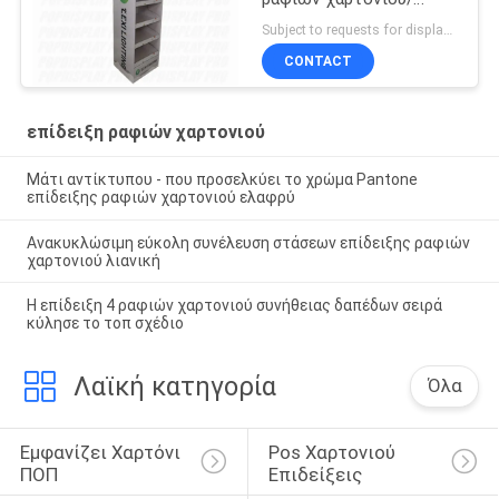
τυπωμένη ύλη 4C για τις
Subject to requests for displays MOQ:300 PC/μονάδα, μικρότερο μέγεθος αποδεκτό
διακοπές
CONTACT
επίδειξη ραφιών χαρτονιού
Μάτι αντίκτυπου - που προσελκύει το χρώμα Pantone
επίδειξης ραφιών χαρτονιού ελαφρύ
Ανακυκλώσιμη εύκολη συνέλευση στάσεων επίδειξης ραφιών
χαρτονιού λιανική
Η επίδειξη 4 ραφιών χαρτονιού συνήθειας δαπέδων σειρά
κύλησε το τοπ σχέδιο
Λαϊκή κατηγορία
Όλα
Εμφανίζει Χαρτόνι 
Pos Χαρτονιού 
ΠΟΠ
Επιδείξεις