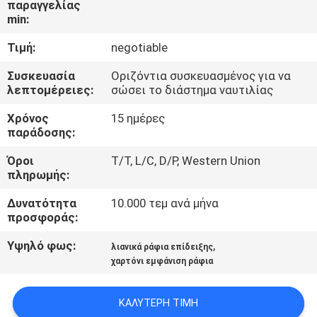
παραγγελίας
ΕΡΓΟΣΤΑΣΊΩΝ
min:
Τιμή:
negotiable
ΠΟΙΟΤΙΚΌΣ
ΈΛΕΓΧΟΣ
Συσκευασία
Οριζόντια συσκευασμένος για να
λεπτομέρειες:
σώσει το διάστημα ναυτιλίας
Χρόνος
15 ημέρες
ΜΑΣ
παράδοσης:
ΕΛΆΤΕ
Όροι
T/T, L/C, D/P, Western Union
ΣΕ
πληρωμής:
ΕΠΑΦΉ
Δυνατότητα
10.000 τεμ ανά μήνα
ΜΕ
προσφοράς:
Υψηλό φως:
,
λιανικά ράφια επίδειξης
ΖΗΤΉΣΤΕ
χαρτόνι εμφάνιση ράφια
ΈΝΑ
ΚΑΛΎΤΕΡΗ ΤΙΜΉ
ΑΠΌΣΠΑΣΜΑ