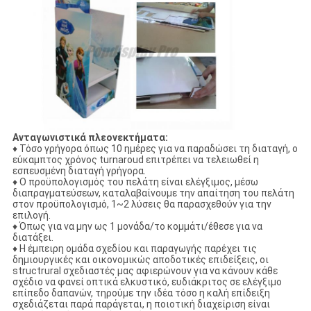
Ανταγωνιστικά πλεονεκτήματα:
♦ Τόσο γρήγορα όπως 10 ημέρες για να παραδώσει τη διαταγή, ο
εύκαμπτος χρόνος turnaroud επιτρέπει να τελειωθεί η
εσπευσμένη διαταγή γρήγορα.
♦ Ο προϋπολογισμός του πελάτη είναι ελέγξιμος, μέσω
διαπραγματεύσεων, καταλαβαίνουμε την απαίτηση του πελάτη
στον προϋπολογισμό, 1~2 λύσεις θα παρασχεθούν για την
επιλογή.
♦ Όπως για να μην ως 1 μονάδα/το κομμάτι/έθεσε για να
διατάξει.
♦
Η έμπειρη ομάδα σχεδίου και παραγωγής παρέχει τις
δημιουργικές και οικονομικώς αποδοτικές επιδείξεις, οι
structrural σχεδιαστές μας αφιερώνουν για να κάνουν κάθε
σχέδιο να φανεί οπτικά ελκυστικό, ευδιάκριτος σε ελέγξιμο
επίπεδο δαπανών, τηρούμε την ιδέα τόσο η καλή επίδειξη
σχεδιάζεται παρά παράγεται, η ποιοτική διαχείριση είναι