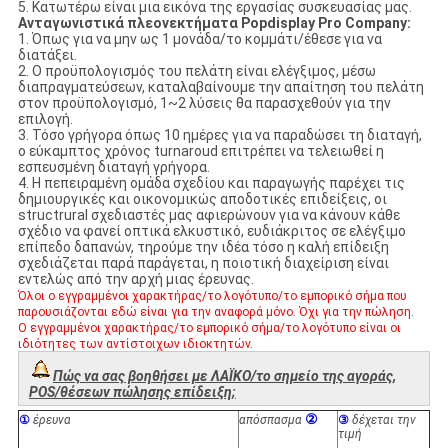
5.
Κατωτέρω είναι μια εικόνα της εργασίας συσκευασίας μας.
Ανταγωνιστικά πλεονεκτήματα Popdisplay Pro Company:
1.
Όπως για να μην ως 1 μονάδα/το κομμάτι/έθεσε για να
διατάξει.
2.
Ο προϋπολογισμός του πελάτη είναι ελέγξιμος, μέσω
διαπραγματεύσεων, καταλαβαίνουμε την απαίτηση του πελάτη
στον προϋπολογισμό, 1~2 λύσεις θα παρασχεθούν για την
επιλογή.
3.
Τόσο γρήγορα όπως 10 ημέρες για να παραδώσει τη διαταγή,
ο εύκαμπτος χρόνος turnaroud επιτρέπει να τελειωθεί η
εσπευσμένη διαταγή γρήγορα.
4. Η πεπειραμένη ομάδα σχεδίου και παραγωγής παρέχει τις
δημιουργικές και οικονομικώς αποδοτικές επιδείξεις, οι
structrural σχεδιαστές μας αφιερώνουν για να κάνουν κάθε
σχέδιο να φανεί οπτικά ελκυστικό, ευδιάκριτος σε ελέγξιμο
επίπεδο δαπανών, τηρούμε την ιδέα τόσο η καλή επίδειξη
σχεδιάζεται παρά παράγεται, η ποιοτική διαχείριση είναι
εντελώς από την αρχή μιας έρευνας.
Όλοι ο εγγραμμένοι χαρακτήρας/το λογότυπο/το εμπορικό σήμα που
παρουσιάζονται εδώ είναι για την αναφορά μόνο. Όχι για την πώληση.
Ο εγγραμμένοι χαρακτήρας/το εμπορικό σήμα/το λογότυπο είναι οι
ιδιότητες των αντίστοιχων ιδιοκτητών.
Πώς να σας βοηθήσει με ΛΑΪΚΟ/το σημείο της αγοράς,
POS/θέσεων πώλησης επίδειξη;
②
①
έρευνα
απόσπασμα
③
δέχεται την
τιμή