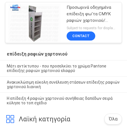
Προσωρινά οδηγημένα
επίδειξη φω'τα CMYK
ραφιών χαρτονιού/
τυπωμένη ύλη 4C για τις
Subject to requests for displays MOQ:300 PC/μονάδα, μικρότερο μέγεθος αποδεκτό
διακοπές
CONTACT
επίδειξη ραφιών χαρτονιού
Μάτι αντίκτυπου - που προσελκύει το χρώμα Pantone
επίδειξης ραφιών χαρτονιού ελαφρύ
Ανακυκλώσιμη εύκολη συνέλευση στάσεων επίδειξης ραφιών
χαρτονιού λιανική
Η επίδειξη 4 ραφιών χαρτονιού συνήθειας δαπέδων σειρά
κύλησε το τοπ σχέδιο
Λαϊκή κατηγορία
Όλα