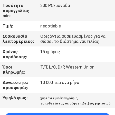
ΕΡΓΟΣΤΑΣΊΩΝ
Ποσότητα
300 PC/μονάδα
παραγγελίας
min:
ΠΟΙΟΤΙΚΌΣ
Τιμή:
negotiable
ΈΛΕΓΧΟΣ
Συσκευασία
Οριζόντια συσκευασμένος για να
λεπτομέρειες:
σώσει το διάστημα ναυτιλίας
ΜΑΣ
Χρόνος
15 ημέρες
ΕΛΆΤΕ
παράδοσης:
ΣΕ
Όροι
T/T, L/C, D/P, Western Union
ΕΠΑΦΉ
πληρωμής:
ΜΕ
Δυνατότητα
10.000 τεμ ανά μήνα
προσφοράς:
ΖΗΤΉΣΤΕ
Υψηλό φως:
,
χαρτόνι εμφάνιση ράφια
ΈΝΑ
τοποθετώντας σε ράφι επιδείξεις χαρτονιού
ΑΠΌΣΠΑΣΜΑ