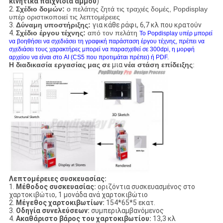
κινητικά παιχνίδια άμμου
)
2.
Σχέδιο δομών:
ο πελάτης ζητά τις τραχιές δομές, Popdisplay
υπέρ οριστικοποιεί τις λεπτομέρειες
3.
Δύναμη υποστήριξης:
για κάθε ράφι, 6,7 κλ που κρατούν
4.
Σχέδιο έργου τέχνης:
από τον πελάτη
Το Popdisplay υπέρ μπορεί
να βοηθήσει να σχεδιάσει τη γραφική παράσταση έργου τέχνης, πρέπει να
σχεδιάσει τους χαρακτήρες μπορεί να παρασχεθεί σε 300dpi, η μορφή
αρχείου να είναι στο AI (CS5 που προτιμάται πρέπει) ή PDF.
Η διαδικασία εργασίας μας σε
μια
νέα στάση επίδειξης
:
Λεπτομέρειες συσκευασίας:
1.
Μέθοδος συσκευασίας:
οριζόντια συσκευασμένος στο
χαρτοκιβώτιο, 1 μονάδα ανά χαρτοκιβώτιο
2.
Μέγεθος χαρτοκιβωτίων:
154*65*5 εκατ.
3.
Οδηγία συνελεύσεων:
συμπεριλαμβανόμενος
4.
Ακαθάριστο βάρος του χαρτοκιβωτίου:
13,3 κλ