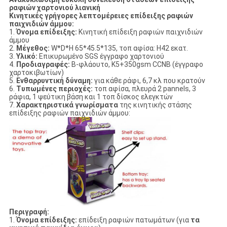
ραφιών χαρτονιού λιανική
Κινητικές
γρήγορες λεπτομέρειες επίδειξης ραφιών
παιχνιδιών άμμου
:
1.
Όνομα επίδειξης:
Κινητική
επίδειξη ραφιών
παιχνιδιών
άμμου
2.
Μέγεθος:
W*D*H 65*45.5*135, τοπ αφίσα: H42 εκατ.
3.
Υλικό:
Επικυρωμένο SGS έγγραφο χαρτονιού
4.
Προδιαγραφές:
Β-φλάουτο, K5+350gsm CCNB (έγγραφο
χαρτοκιβωτίων)
5.
Ενθαρρυντική δύναμη:
για κάθε ράφι, 6,7 κλ που κρατούν
6.
Τυπωμένες περιοχές:
τοπ αφίσα, πλευρά 2 pannels, 3
ράφια, 1 ψεύτικη βάση και 1 τοπ δίσκος ελεγκτών
7.
Χαρακτηριστικά γνωρίσματα
της κινητικής στάσης
επίδειξης ραφιών παιχνιδιών άμμου:
Περιγραφή:
1.
Όνομα επίδειξης:
επίδειξη ραφιών πατωμάτων (για
τα