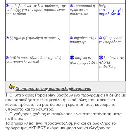
④
επιβεβαιώνει τις λεπτομέρειες της
⑤
τροποποιεί ή
δείγμα
επίδειξης για την προετοιμασία ενός
εγκρίνει το
προπαραγωγής
πρωτοτύπου
πρωτότυπο
σημαδιών
⑥
⑦
ζήτημα pi (τιμολόγιο αιτήσεων)
⑧
πηγαίνει στην
⑨
QC πριν από
παραγωγή
την παράδοση
⑪
⑫
⑩
βιβλίο που στέλνει διαστημικό ή
παίρνει εν
λαμβάνει τις
εσωτερικό λογιστικό
πλω ή παραδίδει
ΛΑΪΚΈΣ
επιδείξεις.
Οι υπηρεσίες μας συμπεριλαμβανομένου
1.
Οι υπέρ αφές Popdisplay βασίζουν ένα πρόγραμμα επίδειξης με
σας οποιοιδήποτε είναι μεγάλο ή μικρό, όλες που πρέπει να
κάνετε πρόκειται να μας δώσετε η ερώτησή σας, κάνουμε το
υπόλοιπο και το καλύτερο.
2.
Ο γρήγορος χρόνος ανακύκλωσης είναι στην απάντηση μέσα
σε 8 ώρες.
Τα σημεία κλειδί είναι προσανατολισμένα και σε ολόκληρο το
πρόγραμμα, ΑΚΡΙΒΩΣ ακόμα μια φορά για να ελέγξουν τα