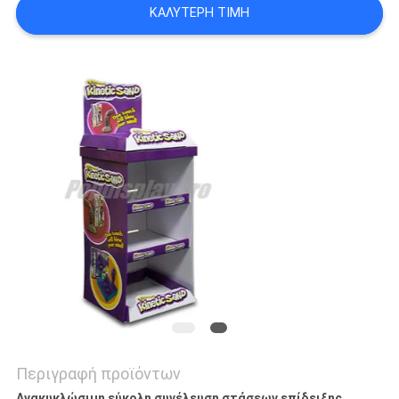
ΚΑΛΎΤΕΡΗ ΤΙΜΉ
SITEMAP
PRIVACY
POLICY
Περιγραφή προϊόντων
Ανακυκλώσιμη εύκολη συνέλευση στάσεων επίδειξης