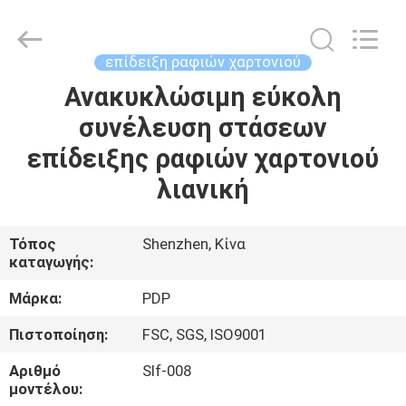
Popdisplay
Pro
(HK)
Company
Ltd..
επίδειξη ραφιών χαρτονιού
All
Rights
Reserved.
Ανακυκλώσιμη εύκολη
ΣΠΊΤΙ
συνέλευση στάσεων
ΠΡΟΪΌΝΤΑ
επίδειξης ραφιών χαρτονιού
λιανική
ΕΜΦΆΝΙΣΗ
VR
Τόπος
Shenzhen, Κίνα
καταγωγής:
ΠΕΡΊΠΟΥ
Μάρκα:
PDP
ΕΜΕΊΣ
Πιστοποίηση:
FSC, SGS, ISO9001
Αριθμό
Slf-008
ΓΎΡΟΣ
μοντέλου: