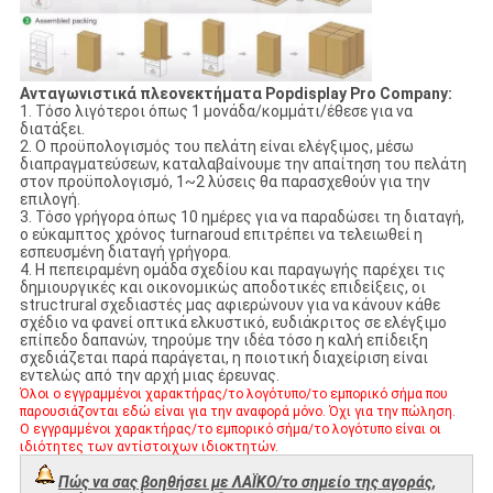
Ανταγωνιστικά πλεονεκτήματα Popdisplay Pro Company:
1.
Τόσο λιγότεροι όπως 1 μονάδα/κομμάτι/έθεσε για να
διατάξει.
2.
Ο προϋπολογισμός του πελάτη είναι ελέγξιμος, μέσω
διαπραγματεύσεων, καταλαβαίνουμε την απαίτηση του πελάτη
στον προϋπολογισμό, 1~2 λύσεις θα παρασχεθούν για την
επιλογή.
3.
Τόσο γρήγορα όπως 10 ημέρες για να παραδώσει τη διαταγή,
ο εύκαμπτος χρόνος turnaroud επιτρέπει να τελειωθεί η
εσπευσμένη διαταγή γρήγορα.
4. Η πεπειραμένη ομάδα σχεδίου και παραγωγής παρέχει τις
δημιουργικές και οικονομικώς αποδοτικές επιδείξεις, οι
structrural σχεδιαστές μας αφιερώνουν για να κάνουν κάθε
σχέδιο να φανεί οπτικά ελκυστικό, ευδιάκριτος σε ελέγξιμο
επίπεδο δαπανών, τηρούμε την ιδέα τόσο η καλή επίδειξη
σχεδιάζεται παρά παράγεται, η ποιοτική διαχείριση είναι
εντελώς από την αρχή μιας έρευνας.
Όλοι ο εγγραμμένοι χαρακτήρας/το λογότυπο/το εμπορικό σήμα που
παρουσιάζονται εδώ είναι για την αναφορά μόνο. Όχι για την πώληση.
Ο εγγραμμένοι χαρακτήρας/το εμπορικό σήμα/το λογότυπο είναι οι
ιδιότητες των αντίστοιχων ιδιοκτητών.
Πώς να σας βοηθήσει με ΛΑΪΚΟ/το σημείο της αγοράς,