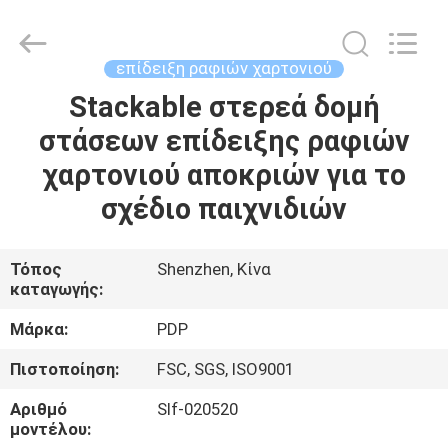
Popdisplay
Pro
(HK)
Company
Ltd..
επίδειξη ραφιών χαρτονιού
All
Rights
Reserved.
Stackable στερεά δομή
ΣΠΊΤΙ
στάσεων επίδειξης ραφιών
ΠΡΟΪΌΝΤΑ
χαρτονιού αποκριών για το
σχέδιο παιχνιδιών
ΕΜΦΆΝΙΣΗ
VR
Τόπος
Shenzhen, Κίνα
καταγωγής:
ΠΕΡΊΠΟΥ
Μάρκα:
PDP
ΕΜΕΊΣ
Πιστοποίηση:
FSC, SGS, ISO9001
Αριθμό
Slf-020520
ΓΎΡΟΣ
μοντέλου: