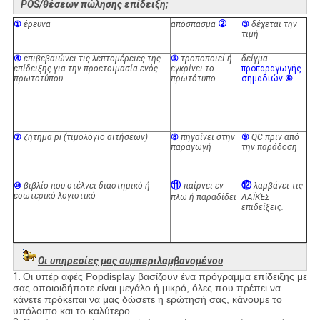
POS/θέσεων πώλησης επίδειξη;
②
①
έρευνα
απόσπασμα
③
δέχεται την
τιμή
④
επιβεβαιώνει τις λεπτομέρειες της
⑤
τροποποιεί ή
δείγμα
επίδειξης για την προετοιμασία ενός
εγκρίνει το
προπαραγωγής
πρωτοτύπου
πρωτότυπο
σημαδιών
⑥
⑦
ζήτημα pi (τιμολόγιο αιτήσεων)
⑧
πηγαίνει στην
⑨
QC πριν από
παραγωγή
την παράδοση
⑪
⑫
⑩
βιβλίο που στέλνει διαστημικό ή
παίρνει εν
λαμβάνει τις
εσωτερικό λογιστικό
πλω ή παραδίδει
ΛΑΪΚΈΣ
επιδείξεις.
Οι υπηρεσίες μας συμπεριλαμβανομένου
1.
Οι υπέρ αφές Popdisplay βασίζουν ένα πρόγραμμα επίδειξης με
σας οποιοιδήποτε είναι μεγάλο ή μικρό, όλες που πρέπει να
κάνετε πρόκειται να μας δώσετε η ερώτησή σας, κάνουμε το
υπόλοιπο και το καλύτερο.