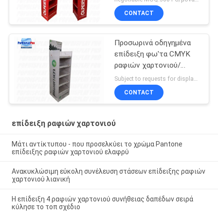
CONTACT
Προσωρινά οδηγημένα
επίδειξη φω'τα CMYK
ραφιών χαρτονιού/
τυπωμένη ύλη 4C για τις
Subject to requests for displays MOQ:300 PC/μονάδα, μικρότερο μέγεθος αποδεκτό
διακοπές
CONTACT
επίδειξη ραφιών χαρτονιού
Μάτι αντίκτυπου - που προσελκύει το χρώμα Pantone
επίδειξης ραφιών χαρτονιού ελαφρύ
Ανακυκλώσιμη εύκολη συνέλευση στάσεων επίδειξης ραφιών
χαρτονιού λιανική
Η επίδειξη 4 ραφιών χαρτονιού συνήθειας δαπέδων σειρά
κύλησε το τοπ σχέδιο