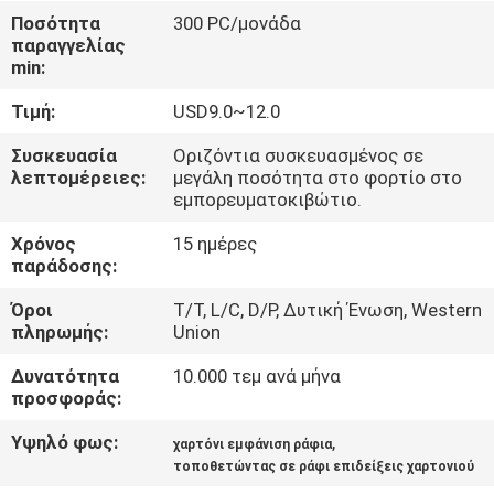
ΕΡΓΟΣΤΑΣΊΩΝ
Ποσότητα
300 PC/μονάδα
παραγγελίας
min:
ΠΟΙΟΤΙΚΌΣ
Τιμή:
USD9.0~12.0
ΈΛΕΓΧΟΣ
Συσκευασία
Οριζόντια συσκευασμένος σε
λεπτομέρειες:
μεγάλη ποσότητα στο φορτίο στο
ΜΑΣ
εμπορευματοκιβώτιο.
ΕΛΆΤΕ
Χρόνος
15 ημέρες
ΣΕ
παράδοσης:
ΕΠΑΦΉ
Όροι
T/T, L/C, D/P, Δυτική Ένωση, Western
πληρωμής:
Union
ΜΕ
Δυνατότητα
10.000 τεμ ανά μήνα
προσφοράς:
ΖΗΤΉΣΤΕ
Υψηλό φως:
,
ΈΝΑ
χαρτόνι εμφάνιση ράφια
τοποθετώντας σε ράφι επιδείξεις χαρτονιού
ΑΠΌΣΠΑΣΜΑ