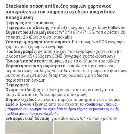
Stackable στάση επίδειξης ραφιών χαρτονιού
αποκριών για την υπηρεσία σχεδίου παιχνιδιών
παρεχόμενη
Γρήγορες λεπτομέρειες:
Περιγραφή επίδειξης:
Επίδειξη ραφιών
παιχνιδιών Hallowen
Συγκεντρωμένο μέγεθος:
W*D*H 65*47*135, τοπ αφίσα: H20
τα εκατ., 2 κιβώτια είναι stackable
Υπόστρωμα χρησιμοποιούμενο:
Επικυρωμένο SGS έγγραφο
χαρτονιού, ζαρωμένο έγγραφο
Προδιαγραφές:
ενιαίος τοίχος του εγγράφου χαρτονιού β-
φλαούτων, K5+350gsm CCNB (έγγραφο χαρτοκιβωτίων)
Γραφική παράσταση:
σύμφωνα με τα αιτήματα του πελάτη
Χαρακτηριστικά γνωρίσματα:
εύκολος στην οργάνωση,
περισσότερες επιλογές να επιλεχτούν τα στρώματα κιβωτίων,
με τους ενισχυτικούς διαιρέτες ραφιών για να δώσει
περισσότερη δύναμη
Περιγραφή:
Όνομα επίδειξης:
επίδειξη ραφιών πατωμάτων (για τα
παιχνίδια και τις διακοσμήσεις αποκριών)
Δομικό σχέδιο:
ο πελάτης παρέχει τα αιτήματα για τις δομές
Σχέδιο έργου τέχνης:
από τον πελάτη
Το Popdisplay υπέρ θα
μπορούσε να βοηθήσει να σχεδιάσει το έργο τέχνης, οι βασικές αμοιβές
σχεδίου μπορούν να συλλεχθούν
Ενθαρρυντική δύναμη:
για κάθε ράφι, 9,4 κλ που κρατούν